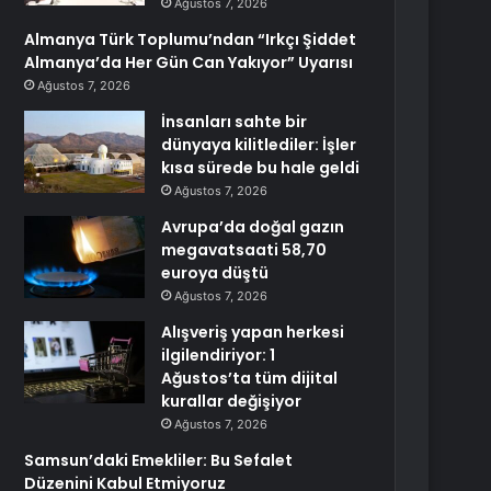
Ağustos 7, 2026
Almanya Türk Toplumu’ndan “Irkçı Şiddet
Almanya’da Her Gün Can Yakıyor” Uyarısı
Ağustos 7, 2026
İnsanları sahte bir
dünyaya kilitlediler: İşler
kısa sürede bu hale geldi
Ağustos 7, 2026
Avrupa’da doğal gazın
megavatsaati 58,70
euroya düştü
Ağustos 7, 2026
Alışveriş yapan herkesi
ilgilendiriyor: 1
Ağustos’ta tüm dijital
kurallar değişiyor
Ağustos 7, 2026
Samsun’daki Emekliler: Bu Sefalet
Düzenini Kabul Etmiyoruz