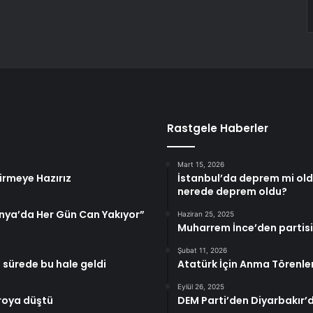
Rastgele Haberler
Mart 15, 2026
dirmeye Hazırız
İstanbul’da deprem mi old
nerede deprem oldu?
nya’da Her Gün Can Yakıyor”
Haziran 25, 2025
Muharrem İnce’den partisi
Şubat 11, 2026
sa sürede bu hale geldi
Atatürk İçin Anma Törenler
Eylül 26, 2025
roya düştü
DEM Parti’den Diyarbakır’d