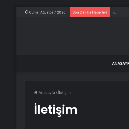
Almanya 
Cuma, Ağustos 7 2026
Son Dakika Haberleri
ANASAY
Anasayfa
/
İletişim
İletişim