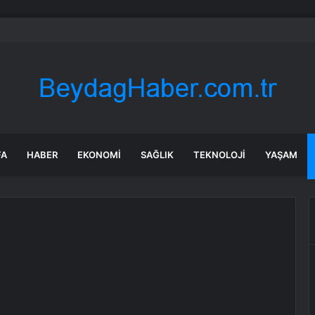
Türk Toplumu’ndan “Irkçı Şiddet Almanya’da Her Gün Can Yakıyor” Uyarıs
FA
HABER
EKONOMI
SAĞLIK
TEKNOLOJI
YAŞAM