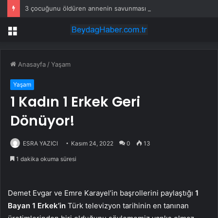
3 çocuğunu öldüren annenin savunması pes dedirtti
Menü
Anasayfa
/
Yaşam
Yaşam
1 Kadın 1 Erkek Geri
Dönüyor!
ESRA YAZICI
Kasım 24, 2022
0
13
1 dakika okuma süresi
Demet Evgar ve Emre Karayel’in başrollerini paylaştığı
1
Bayan 1 Erkek’in
Türk televizyon tarihinin en tanınan