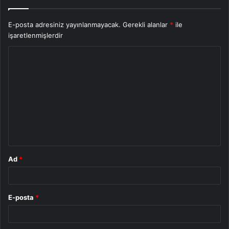
E-posta adresiniz yayınlanmayacak.
Gerekli alanlar
*
ile
işaretlenmişlerdir
Y
o
r
u
m
*
Ad
*
E-posta
*