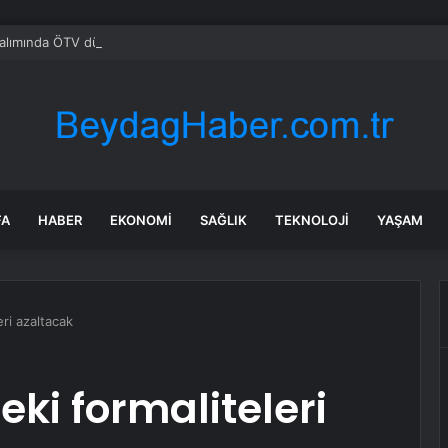
alımında ÖTV düzenlemesi: Vatandaşlar bayilere akın etti
FA
HABER
EKONOMI
SAĞLIK
TEKNOLOJI
YAŞAM
eri azaltacak
ki formaliteleri