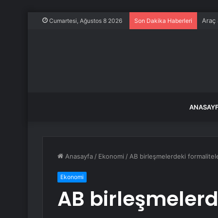
Araç 
Cumartesi, Ağustos 8 2026
Son Dakika Haberleri
ANASAY
Anasayfa
/
Ekonomi
/
AB birleşmelerdeki formalitel
Ekonomi
AB birleşmelerde