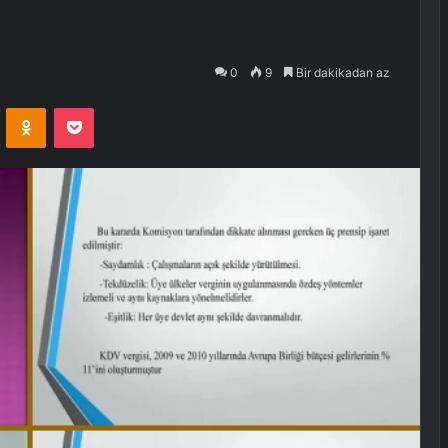
0
9
Bir dakikadan az
VKontakte
Odnoklassniki
Pocket