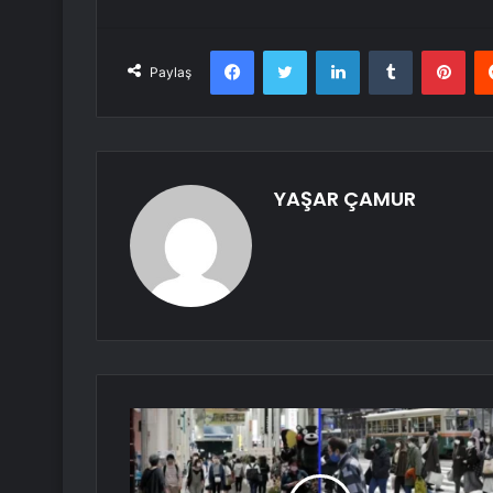
Facebook
Twitter
LinkedIn
Tumblr
Pint
Paylaş
YAŞAR ÇAMUR