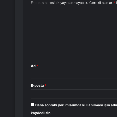
E-posta adresiniz yayınlanmayacak.
Gerekli alanlar
*
i
Y
o
r
u
m
*
Ad
*
E-posta
*
Daha sonraki yorumlarımda kullanılması için adı
kaydedilsin.