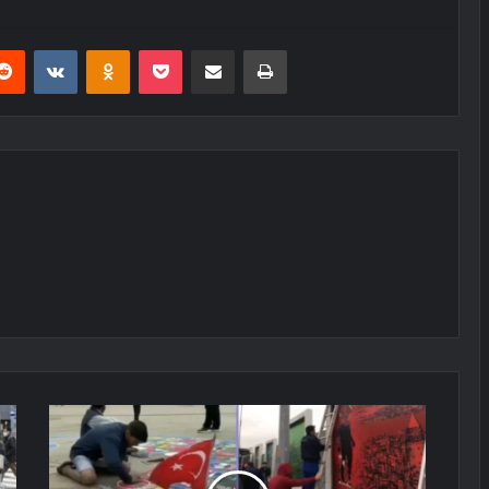
erest
Reddit
VKontakte
Odnoklassniki
Pocket
E-Posta ile paylaş
Yazdır