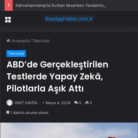
Kahramanmaraş’ta Kurban Keserken Yaralanma
Menü
Anasayfa
/
Teknoloji
Teknoloji
ABD’de Gerçekleştirilen
Testlerde Yapay Zekâ,
Pilotlarla Aşık Attı
ÜMİT SAVĞA
Mayıs 4, 2024
0
0
1 dakika okuma süresi