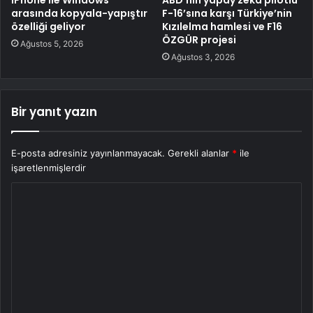
iPhone ile Windows
ABD’nin yapay zeka pilotlu
arasında kopyala-yapıştır
F-16’sına karşı Türkiye’nin
özelliği geliyor
Kızılelma hamlesi ve F16
ÖZGÜR projesi
Ağustos 5, 2026
Ağustos 3, 2026
Bir yanıt yazın
E-posta adresiniz yayınlanmayacak.
Gerekli alanlar
*
ile
işaretlenmişlerdir
Y
o
r
u
m
*