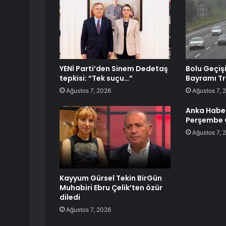
YENİ Parti’den Sinem Dedetaş
Bolu Geçiş
tepkisi: “Tek suçu…”
Bayramı Tr
Ağustos 7, 2026
Ağustos 7, 
Anka Habe
Perşembe
Ağustos 7, 
Kayyum Gürsel Tekin BirGün
Muhabiri Ebru Çelik’ten özür
diledi
Ağustos 7, 2026