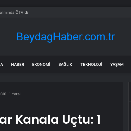
alımında ÖTV düzenlemesi: Vatandaşlar bayilere akın etti
FA
HABER
EKONOMI
SAĞLIK
TEKNOLOJI
YAŞAM
Ölü, 1 Yaralı
r Kanala Uçtu: 1