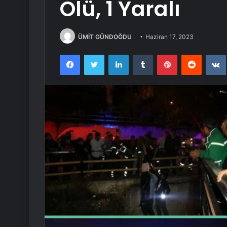
Ölü, 1 Yaralı
ÜMİT GÜNDOĞDU
Haziran 17, 2023
Facebook
Twitter
LinkedIn
Tumblr
Pinterest
Reddit