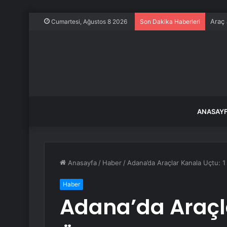
Araç 
Cumartesi, Ağustos 8 2026
Son Dakika Haberleri
ANASAY
Anasayfa
/
Haber
/
Adana’da Araçlar Kanala Uçtu: 1 
Haber
Adana’da Araçla