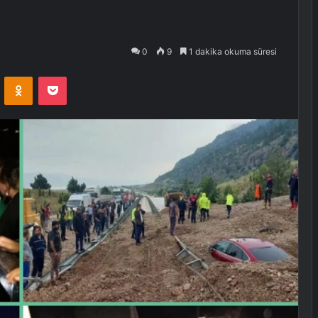
0
9
1 dakika okuma süresi
VKontakte
Odnoklassniki
Pocket