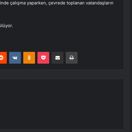
llinde çalışma yaparken, çevrede toplanan vatandaşların
ülüyor.
erest
Reddit
VKontakte
Odnoklassniki
Pocket
E-Posta ile paylaş
Yazdır