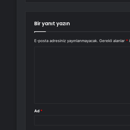
Bir yanıt yazın
E-posta adresiniz yayınlanmayacak.
Gerekli alanlar
*
i
Y
o
r
u
m
*
Ad
*