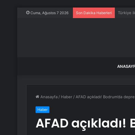
Kurban B
Cuma, Ağustos 7 2026
Son Dakika Haberleri
ANASAY
Anasayfa
/
Haber
/
AFAD açıkladı! Bodrum’da depr
Haber
AFAD açıkladı!