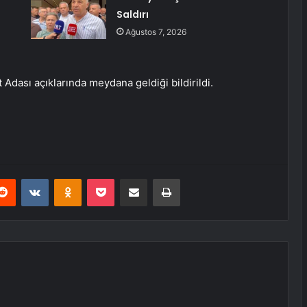
Saldırı
Ağustos 7, 2026
 Adası açıklarında meydana geldiği bildirildi.
erest
Reddit
VKontakte
Odnoklassniki
Pocket
E-Posta ile paylaş
Yazdır