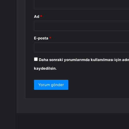
*
Ad
*
E-posta
*
Daha sonraki yorumlarımda kullanılması için adı
kaydedilsin.