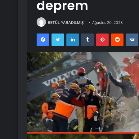
deprem
BETÜL YARADILMIŞ
Ağustos 20, 2023
Facebook
Twitter
LinkedIn
Tumblr
Pinterest
Reddit