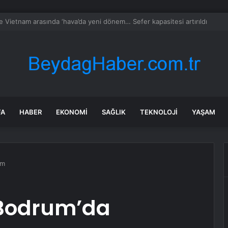
ayramı’nda Edremit’te Yoğun Trafik
FA
HABER
EKONOMI
SAĞLIK
TEKNOLOJI
YAŞAM
em
 Bodrum’da