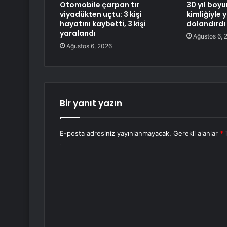
Otomobile çarpan tır
30 yıl boyu
viyadükten uçtu: 3 kişi
kimliğiyle 
hayatını kaybetti, 3 kişi
dolandırdı
yaralandı
Ağustos 6, 
Ağustos 6, 2026
Bir yanıt yazın
E-posta adresiniz yayınlanmayacak.
Gerekli alanlar
*
i
Y
o
r
u
m