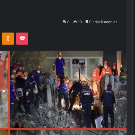
0
10
Bir dakikadan az
VKontakte
Odnoklassniki
Pocket