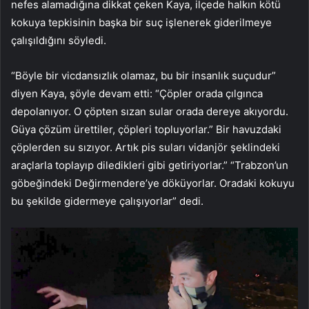
nefes alamadığına dikkat çeken Kaya, ilçede halkın kötü
kokuya tepkisinin başka bir suç işlenerek giderilmeye
çalışıldığını söyledi.
“Böyle bir vicdansızlık olamaz, bu bir insanlık suçudur”
diyen Kaya, şöyle devam etti: “Çöpler orada çılgınca
depolanıyor. O çöpten sızan sular orada dereye akıyordu.
Güya çözüm ürettiler, çöpleri topluyorlar.” Bir havuzdaki
çöplerden su sızıyor. Artık pis suları vidanjör şeklindeki
araçlarla toplayıp diledikleri gibi getiriyorlar.” “Trabzon’un
göbeğindeki Değirmendere’ye döküyorlar. Oradaki kokuyu
bu şekilde gidermeye çalışıyorlar” dedi.