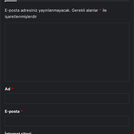
E-posta adresiniz yayınlanmayacak.
Gerekli alanlar
*
ile
işaretlenmişlerdir
Y
o
r
u
m
*
Ad
*
E-posta
*
İnternet sitesi