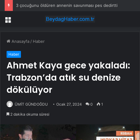
3 çocuğunu öldüren annenin savunması pes dedirtti
Menü
Anasayfa
/
Haber
Haber
Ahmet Kaya gece yakaladı:
Trabzon’da atık su denize
dökülüyor
ÜMİT GÜNDOĞDU
Ocak 27, 2024
0
1
2 dakika okuma süresi