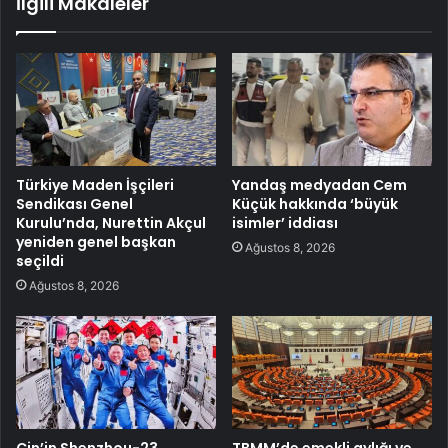
İlgili Makaleler
Türkiye Maden İşçileri
Yandaş medyadan Cem
Sendikası Genel
Küçük hakkında ‘büyük
Kurulu’nda, Nurettin Akçul
isimler’ iddiası
yeniden genel başkan
Ağustos 8, 2026
seçildi
Ağustos 8, 2026
Çin’in Shenzhou-23
TBMM’de emekli aylığı ve