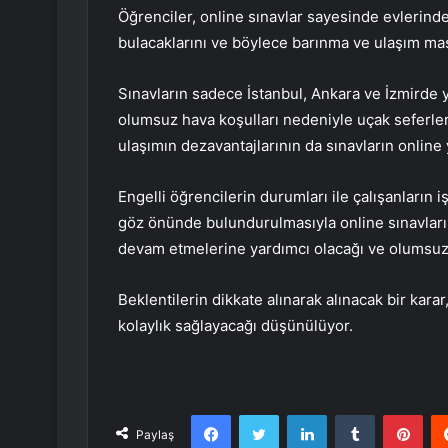
Öğrenciler, online sınavlar sayesinde evlerinde
bulacaklarını ve böylece barınma ve ulaşım masra
Sınavların sadece İstanbul, Ankara ve İzmirde 
olumsuz hava koşulları nedeniyle uçak seferleri
ulaşımın dezavantajlarının da sınavların online
Engelli öğrencilerin durumları ile çalışanların i
göz önünde bulundurulmasıyla online sınavların
devam etmelerine yardımcı olacağı ve olumsuz fa
Beklentilerin dikkate alınarak alınacak bir karar
kolaylık sağlayacağı düşünülüyor.
Facebook
Twitter
LinkedIn
Tumblr
Pint
Paylaş