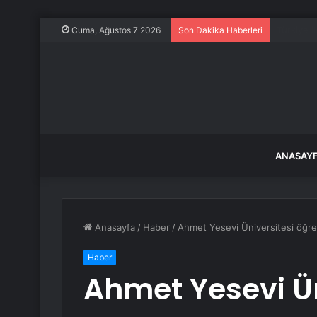
Kurban B
Cuma, Ağustos 7 2026
Son Dakika Haberleri
ANASAY
Anasayfa
/
Haber
/
Ahmet Yesevi Üniversitesi öğrenci
Haber
Ahmet Yesevi Ün