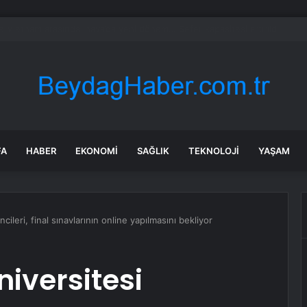
ayramı’nda Edremit’te Yoğun Trafik
FA
HABER
EKONOMI
SAĞLIK
TEKNOLOJI
YAŞAM
leri, final sınavlarının online yapılmasını bekliyor
iversitesi