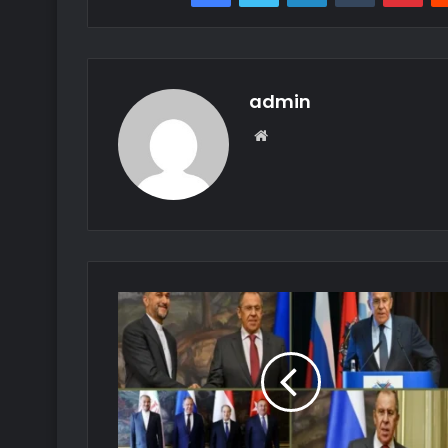
admin
Web
sitesi