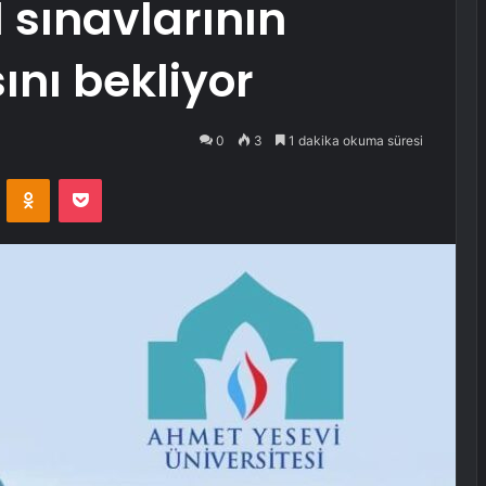
l sınavlarının
ını bekliyor
0
3
1 dakika okuma süresi
VKontakte
Odnoklassniki
Pocket