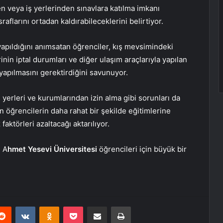
n veya iş yerlerinden sınavlara katılma imkanı
flarını ortadan kaldırabileceklerini belirtiyor.
yapıldığını anımsatan öğrenciler, kış mevsimindeki
nin iptal durumları ve diğer ulaşım araçlarıyla yapılan
 yapılmasını gerektirdiğini savunuyor.
ş yerleri ve kurumlarından izin alma gibi sorunları da
 öğrencilerin daha rahat bir şekilde eğitimlerine
ktörleri azaltacağı aktarılıyor.
, A
hmet Yesevi Üniversitesi
öğrencileri için büyük bir
erest
Reddit
VKontakte
Odnoklassniki
Pocket
E-Posta ile paylaş
Yazdır