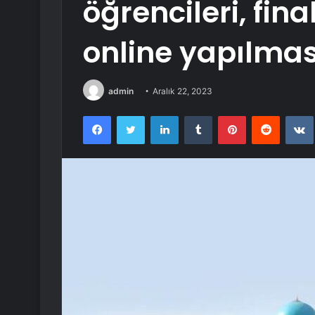
öğrencileri, fina
online yapılmas
admin
Aralık 22, 2023
Facebook
Twitter
LinkedIn
Tumblr
Pinterest
Reddit