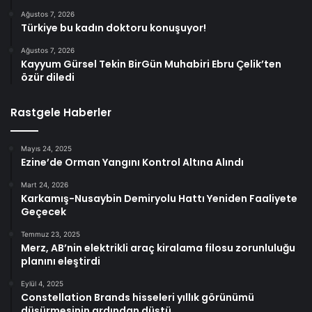
Ağustos 7, 2026
Türkiye bu kadın doktoru konuşuyor!
Ağustos 7, 2026
Kayyum Gürsel Tekin BirGün Muhabiri Ebru Çelik’ten
özür diledi
Rastgele Haberler
Mayıs 24, 2025
Ezine’de Orman Yangını Kontrol Altına Alındı
Mart 24, 2026
Karkamış-Nusaybin Demiryolu Hattı Yeniden Faaliyete
Geçecek
Temmuz 23, 2025
Merz, AB’nin elektrikli araç kiralama filosu zorunluluğu
planını eleştirdi
Eylül 4, 2025
Constellation Brands hisseleri yıllık görünümü
düşürmesinin ardından düştü