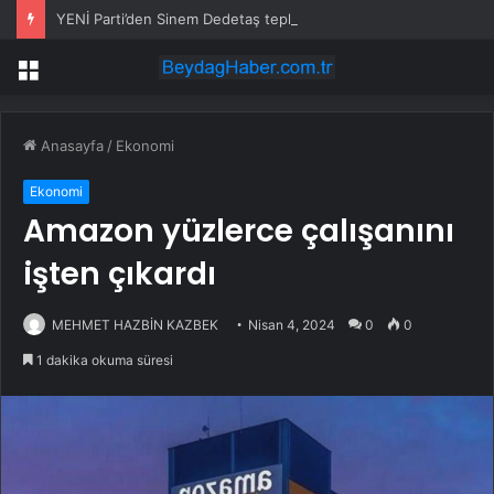
YENİ Parti’den Sinem Dedetaş tepkisi: “Tek suçu…”
Menü
Anasayfa
/
Ekonomi
Ekonomi
Amazon yüzlerce çalışanını
işten çıkardı
MEHMET HAZBİN KAZBEK
Nisan 4, 2024
0
0
1 dakika okuma süresi