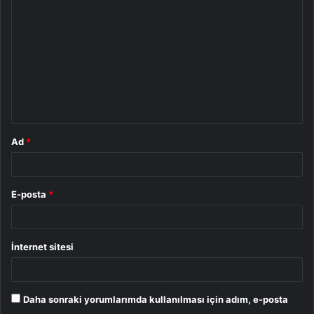
o
r
u
m
*
Ad
*
E-posta
*
İnternet sitesi
Daha sonraki yorumlarımda kullanılması için adım, e-posta