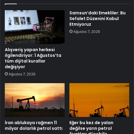
Samsun’daki Emekliler: Bu
Sefalet Düzenini Kabul
Etmiyoruz
Ağustos 7, 2026
Alışveriş yapan herkesi
ilgilendiriyor: 1 Ağustos’ta
tüm dijital kurallar
değişiyor
Ağustos 7, 2026
İran ablukaya rağmen 11
Eğer bu kez de yalan
milyar dolarlık petrol sattı
değilse yarın petrol
fiyatları düşebilir