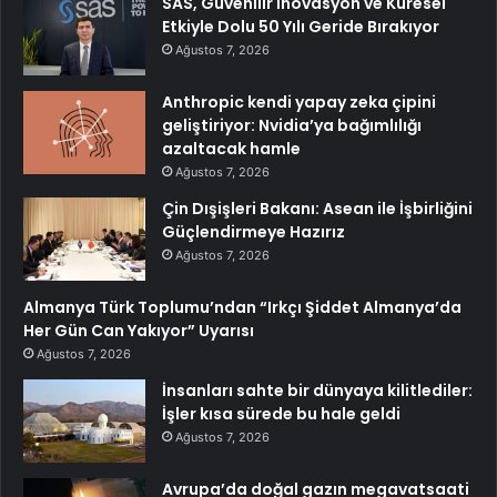
SAS, Güvenilir İnovasyon ve Küresel
Etkiyle Dolu 50 Yılı Geride Bırakıyor
Ağustos 7, 2026
Anthropic kendi yapay zeka çipini
geliştiriyor: Nvidia’ya bağımlılığı
azaltacak hamle
Ağustos 7, 2026
Çin Dışişleri Bakanı: Asean ile İşbirliğini
Güçlendirmeye Hazırız
Ağustos 7, 2026
Almanya Türk Toplumu’ndan “Irkçı Şiddet Almanya’da
Her Gün Can Yakıyor” Uyarısı
Ağustos 7, 2026
İnsanları sahte bir dünyaya kilitlediler:
İşler kısa sürede bu hale geldi
Ağustos 7, 2026
Avrupa’da doğal gazın megavatsaati