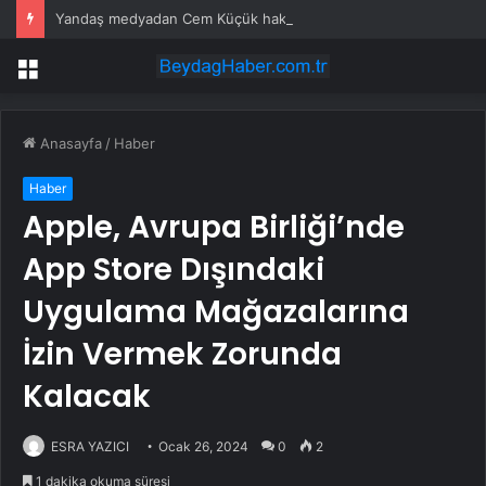
Yandaş medyadan Cem Küçük hakkında ‘büyük isimler’ iddiası
Menü
Anasayfa
/
Haber
Haber
Apple, Avrupa Birliği’nde
App Store Dışındaki
Uygulama Mağazalarına
İzin Vermek Zorunda
Kalacak
ESRA YAZICI
Ocak 26, 2024
0
2
1 dakika okuma süresi