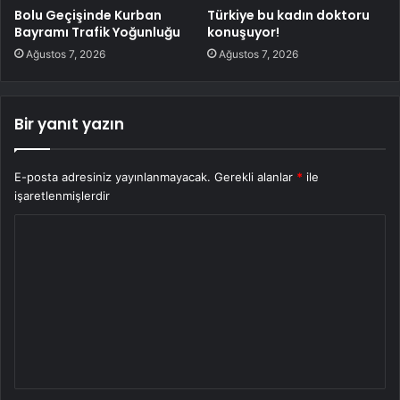
Bolu Geçişinde Kurban
Türkiye bu kadın doktoru
Bayramı Trafik Yoğunluğu
konuşuyor!
Ağustos 7, 2026
Ağustos 7, 2026
Bir yanıt yazın
E-posta adresiniz yayınlanmayacak.
Gerekli alanlar
*
ile
işaretlenmişlerdir
Y
o
r
u
m
*