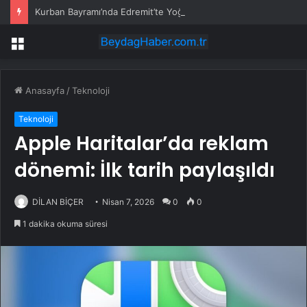
Kurban Bayramı’nda Edremit’te Yoğun Trafik
Menü
Anasayfa
/
Teknoloji
Teknoloji
Apple Haritalar’da reklam
dönemi: İlk tarih paylaşıldı
DİLAN BİÇER
Nisan 7, 2026
0
0
1 dakika okuma süresi