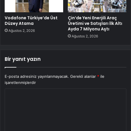
Vodafone Türkiye’de Üst
Çin’de Yeni Enerjili Araç
Düzey Atama
Üretimi ve Satışları İlk Altı
Ayda 7 Milyonu Aştı
Ağustos 2, 2026
Ağustos 2, 2026
Bir yanıt yazın
E-posta adresiniz yayınlanmayacak.
Gerekli alanlar
*
ile
işaretlenmişlerdir
Y
o
r
u
m