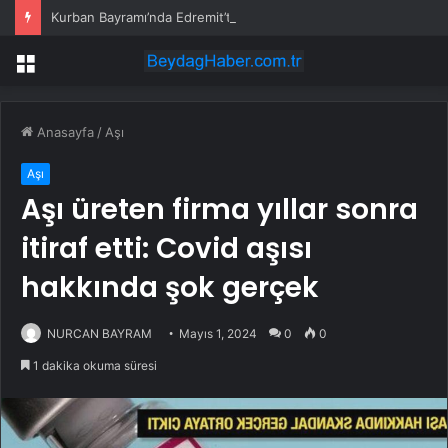
Kurban Bayramı’nda Edremit’te Yoğun Trafik
Menü
Anasayfa
/
Aşı
Aşı
Aşı üreten firma yıllar sonra
itiraf etti: Covid aşısı
hakkında şok gerçek
NURCAN BAYRAM
Mayıs 1, 2024
0
0
1 dakika okuma süresi