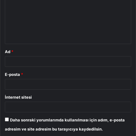
r
u
m
*
Ad
*
E-posta
*
İnternet sitesi
Daha sonraki yorumlarımda kullanılması için adım, e-posta
adresim ve site adresim bu tarayıcıya kaydedilsin.