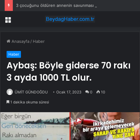
3 çocuğunu öldüren annenin savunması pes dedirtti
Menü
Anasayfa
/
Haber
Haber
Aybaş: Böyle giderse 70 rakı
3 ayda 1000 TL olur.
ÜMİT GÜNDOĞDU
Ocak 17, 2023
0
10
1 dakika okuma süresi