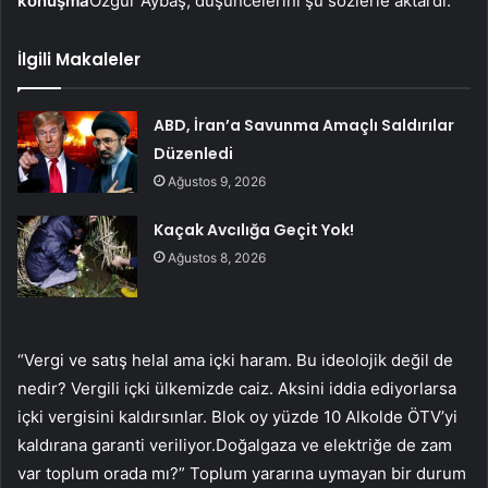
konuşma
Özgür Aybaş, düşüncelerini şu sözlerle aktardı:
İlgili Makaleler
ABD, İran’a Savunma Amaçlı Saldırılar
Düzenledi
Ağustos 9, 2026
Kaçak Avcılığa Geçit Yok!
Ağustos 8, 2026
“Vergi ve satış helal ama içki haram. Bu ideolojik değil de
nedir? Vergili içki ülkemizde caiz. Aksini iddia ediyorlarsa
içki vergisini kaldırsınlar. Blok oy yüzde 10 Alkolde ÖTV’yi
kaldırana garanti veriliyor.Doğalgaza ve elektriğe de zam
var toplum orada mı?” Toplum yararına uymayan bir durum