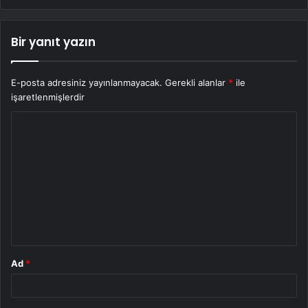
Bir yanıt yazın
E-posta adresiniz yayınlanmayacak.
Gerekli alanlar
*
ile
işaretlenmişlerdir
Y
o
r
u
m
*
Ad
*