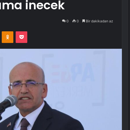
kama inecek
0
0
Bir dakikadan az
VKontakte
Odnoklassniki
Pocket