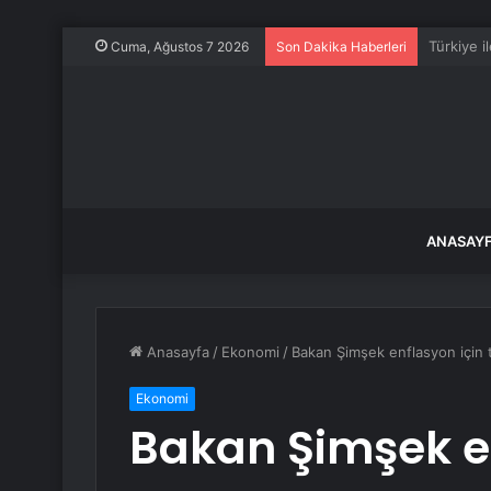
Kurban B
Cuma, Ağustos 7 2026
Son Dakika Haberleri
ANASAY
Anasayfa
/
Ekonomi
/
Bakan Şimşek enflasyon için t
Ekonomi
Bakan Şimşek en