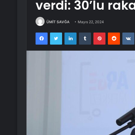
verdi: 30’lu ra
ÜMİT SAVĞA
Mayıs 22, 2024
Facebook
Twitter
LinkedIn
Tumblr
Pinterest
Reddit