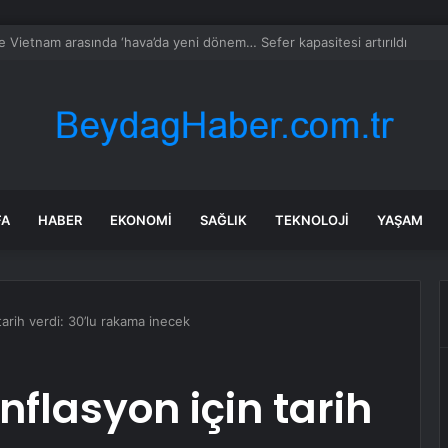
ayramı’nda Edremit’te Yoğun Trafik
FA
HABER
EKONOMI
SAĞLIK
TEKNOLOJI
YAŞAM
arih verdi: 30’lu rakama inecek
flasyon için tarih