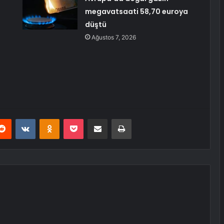
megavatsaati 58,70 euroya
düştü
Ağustos 7, 2026
erest
Reddit
VKontakte
Odnoklassniki
Pocket
E-Posta ile paylaş
Yazdır