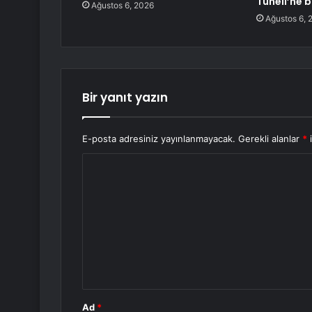
Tüneli’ne 
Ağustos 6, 2026
Ağustos 6, 
Bir yanıt yazın
E-posta adresiniz yayınlanmayacak.
Gerekli alanlar
*
i
Y
o
r
u
m
*
Ad
*