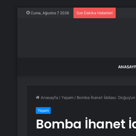
Kurban B
Cuma, Ağustos 7 2026
Son Dakika Haberleri
ANASAY
Anasayfa
/
Yaşam
/
Bomba İhanet İddiası: Doğuş’un
Yaşam
Bomba İhanet İ