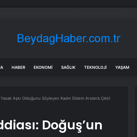
ayramı’nda Edremit’te Yoğun Trafik
FA
HABER
EKONOMI
SAĞLIK
TEKNOLOJI
YAŞAM
 Yasak Aşkı Olduğunu Söyleyen Kadın Didem Arslan’a Çıktı!
ddiası: Doğuş’un