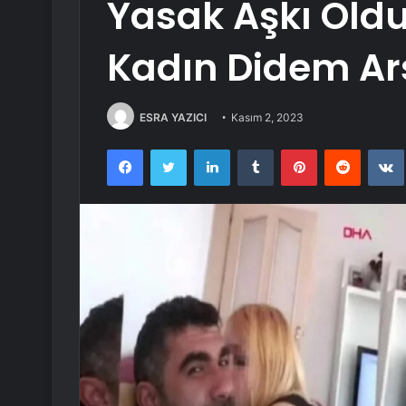
Yasak Aşkı Old
Kadın Didem Ars
ESRA YAZICI
Kasım 2, 2023
Facebook
Twitter
LinkedIn
Tumblr
Pinterest
Reddit