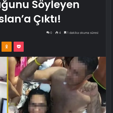
uğunu Söyleyen
lan’a Çıktı!
0
4
1 dakika okuma süresi
VKontakte
Odnoklassniki
Pocket