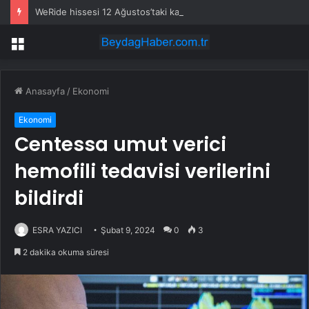
WeRide hissesi 12 Ağustos’taki kazanç raporuyla %10 hareket edebilir
Menü
Anasayfa
/
Ekonomi
Ekonomi
Centessa umut verici
hemofili tedavisi verilerini
bildirdi
ESRA YAZICI
Şubat 9, 2024
0
3
2 dakika okuma süresi