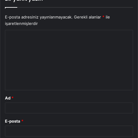
E-posta adresiniz yayınlanmayacak.
Gerekli alanlar
*
ile
işaretlenmişlerdir
Y
o
r
u
m
*
Ad
*
E-posta
*