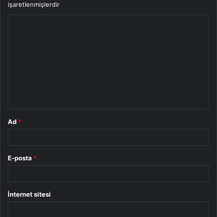
işaretlenmişlerdir
Y
o
r
u
m
*
Ad
*
E-posta
*
İnternet sitesi