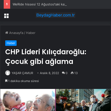
WeRide hissesi 12 Ağustos’taki kazanç raporuyla %10 hareket edebilir
Menü
Anasayfa
/
Haber
Haber
CHP Lideri Kılıçdaroğlu:
Çocuk gibi ağlama
YAŞAR ÇAMUR
Aralık 8, 2022
0
13
1 dakika okuma süresi