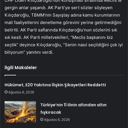
CHP Lideri Kılıçdaroğlu’nun konuşması sırasında Meclis’te
gergin anlar yaşandı. AK Parti’ye sert sözler söyleyen
Kılıçdaroğlu, TBMM’nin Sayıştay adına kamu kurumlarının
mali faaliyetlerini denetleme görevini yerine getirmediğini
belirtti. AK Parti saflarında Kılıçdaroğlu’nun sözlerini sık
sık kesti. AK Parti milletvekilleri, “Meclis başkanını biz
seçtik” deyince Kılıçdaroğlu, “Senin nasıl seçildiğini çok iyi
biliyorum” yanıtını verdi.
İlgili Makaleler
Hükümet, E20 Yakıtına İlişkin Şikayetleri Reddetti
Ağustos 6, 2026
Türkiye’nin 11 ilinin altından altın
fışkıracak
Ağustos 6, 2026