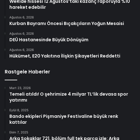
WeRide hissesi 12 Ağustos’taki kazanç raporuyla %10
hareket edebilir
Ağustos 6, 2026
Kurban Bayramı Öncesi Bıçakçıların Yoğun Mesaisi
Ağustos 6, 2026
DEÜ Hastanesinde Büyük Dönüşüm
Ağustos 6, 2026
Hükümet, E20 Yakıtına İlişkin Şikayetleri Reddetti
Rastgele Haberler
Mart 23, 2026
Temeli atıldı! O şehrimize 4 milyar TL’lik devasa spor
yatırımı
Eylül 8, 2025
Bando ekipleri Pişmaniye Festivaline büyük renk
kattılar
Ekim 7, 2025
Arka Sokaklar 721. bölüm full tek parça izle: Arka