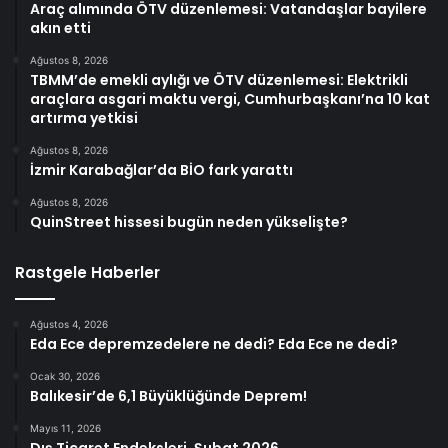
Araç alımında ÖTV düzenlemesi: Vatandaşlar bayilere
akın etti
Ağustos 8, 2026
TBMM’de emekli aylığı ve ÖTV düzenlemesi: Elektrikli
araçlara asgari maktu vergi, Cumhurbaşkanı’na 10 kat
artırma yetkisi
Ağustos 8, 2026
İzmir Karabağlar’da BİO fark yarattı
Ağustos 8, 2026
QuinStreet hissesi bugün neden yükselişte?
Rastgele Haberler
Ağustos 4, 2026
Eda Ece depremzedelere ne dedi? Eda Ece ne dedi?
Ocak 30, 2026
Balıkesir’de 6,1 Büyüklüğünde Deprem!
Mayıs 11, 2026
Dış Ticaret Endeksleri, Şubat 2026