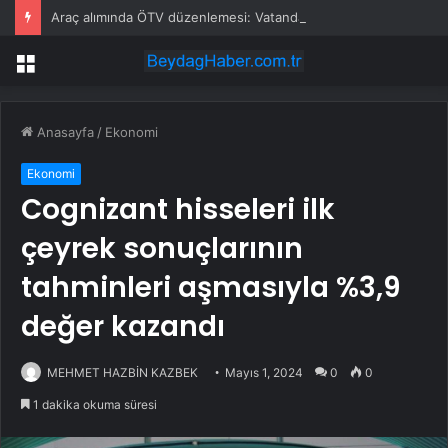
Araç alımında ÖTV düzenlemesi: Vatandaşlar bayilere akın etti
Menü
Anasayfa
/
Ekonomi
Ekonomi
Cognizant hisseleri ilk
çeyrek sonuçlarının
tahminleri aşmasıyla %3,9
değer kazandı
MEHMET HAZBİN KAZBEK
Mayıs 1, 2024
0
0
1 dakika okuma süresi