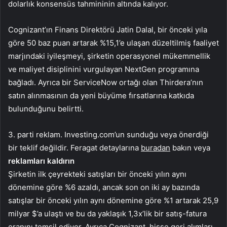
dolarlık konsensüs tahmininin altında kalıyor.
Cognizant’ın Finans Direktörü Jatin Dalal, bir önceki yıla
göre 50 baz puan artarak %15,1’e ulaşan düzeltilmiş faaliyet
marjındaki iyileşmeyi, şirketin operasyonel mükemmellik
ve maliyet disiplinini vurgulayan NextGen programına
bağladı. Ayrıca bir ServiceNow ortağı olan Thirdera’nın
satın alınmasının da yeni büyüme fırsatlarına katkıda
bulunduğunu belirtti.
3. parti reklam. Investing.com’un sunduğu veya önerdiği
bir teklif değildir. Feragat detaylarına
buradan
bakın veya
reklamları kaldırın
Şirketin ilk çeyrekteki satışları bir önceki yılın aynı
dönemine göre %6 azaldı, ancak son on iki ay bazında
satışlar bir önceki yılın aynı dönemine göre %1 artarak 25,9
milyar $’a ulaştı ve bu da yaklaşık 1,3x’lik bir satış-fatura
oranını temsil ediyor. Ayrıca Cognizant, hisse geri alımları