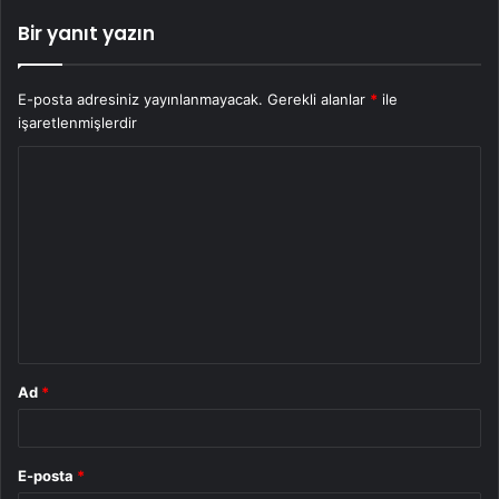
Bir yanıt yazın
E-posta adresiniz yayınlanmayacak.
Gerekli alanlar
*
ile
işaretlenmişlerdir
Y
o
r
u
m
*
Ad
*
E-posta
*