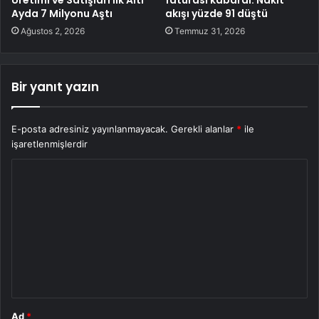
Üretimi ve Satışları İlk Altı
faturası kabardı: Nakit
Ayda 7 Milyonu Aştı
akışı yüzde 91 düştü
Ağustos 2, 2026
Temmuz 31, 2026
Bir yanıt yazın
E-posta adresiniz yayınlanmayacak.
Gerekli alanlar
*
ile
işaretlenmişlerdir
Y
o
r
u
m
*
Ad
*