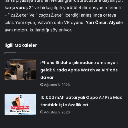
hafta piyasaya sürülen Nvidia grafik sürücüsüne dayanıyor.
karşı vuruş 2
” ve birkaç ilgili yürütülebilir dosyanın temeli
– ”
cs2.exe
” Ve ”
csgos2.exe
” içerdiği anlaşılınca ortaya
çıktı. Yeni oyun, Valve’ın ünlü VR oyunu.
Yarı Ömür: Alyx
ile
aynı motoru kullandığı söyleniyor.
İlgili Makaleler
iPhone 18 daha çıkmadan zam sinyali
geldi: Sırada Apple Watch ve AirPods
da var
Ağustos 6, 2026
10.000 mAh bataryalı Oppo A7 Pro Max
tanıtıldı: İşte özellikleri
Ağustos 5, 2026