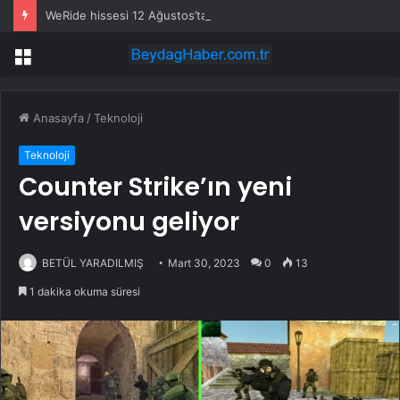
WeRide hissesi 12 Ağustos’taki kazanç raporuyla %10 hareket edebilir
Menü
Anasayfa
/
Teknoloji
Teknoloji
Counter Strike’ın yeni
versiyonu geliyor
BETÜL YARADILMIŞ
Mart 30, 2023
0
13
1 dakika okuma süresi