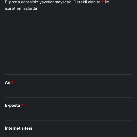
E-posta adresiniz yayınlanmayacak.
Gerekli alanlar
*
ile
işaretlenmişlerdir
Y
o
r
u
m
*
Ad
*
E-posta
*
İnternet sitesi