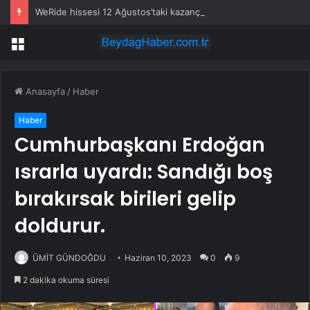
WeRide hissesi 12 Ağustos’taki kazanç raporuyla %10 hareket edebilir
Menü
Anasayfa
/
Haber
Haber
Cumhurbaşkanı Erdoğan
ısrarla uyardı: Sandığı boş
bırakırsak birileri gelip
doldurur.
ÜMİT GÜNDOĞDU
Haziran 10, 2023
0
9
2 dakika okuma süresi