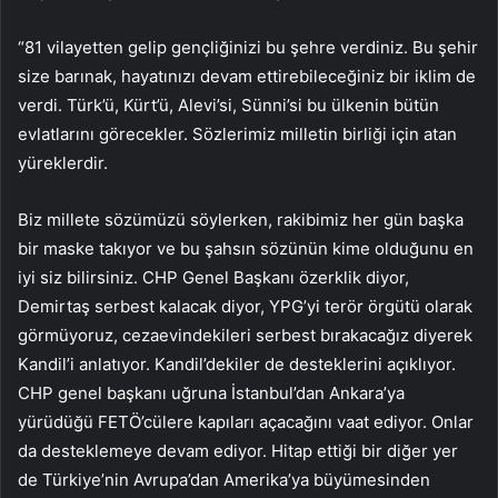
“81 vilayetten gelip gençliğinizi bu şehre verdiniz. Bu şehir
size barınak, hayatınızı devam ettirebileceğiniz bir iklim de
verdi. Türk’ü, Kürt’ü, Alevi’si, Sünni’si bu ülkenin bütün
evlatlarını görecekler. Sözlerimiz milletin birliği için atan
yüreklerdir.
Biz millete sözümüzü söylerken, rakibimiz her gün başka
bir maske takıyor ve bu şahsın sözünün kime olduğunu en
iyi siz bilirsiniz. CHP Genel Başkanı özerklik diyor,
Demirtaş serbest kalacak diyor, YPG’yi terör örgütü olarak
görmüyoruz, cezaevindekileri serbest bırakacağız diyerek
Kandil’i anlatıyor. Kandil’dekiler de desteklerini açıklıyor.
CHP genel başkanı uğruna İstanbul’dan Ankara’ya
yürüdüğü FETÖ’cülere kapıları açacağını vaat ediyor. Onlar
da desteklemeye devam ediyor. Hitap ettiği bir diğer yer
de Türkiye’nin Avrupa’dan Amerika’ya büyümesinden