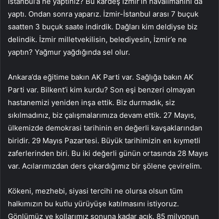
İstanbul’a ne yaptınız? Bu kardeş İzmir’in havalimanını da
yaptı. Ondan sonra yaparız. İzmir-İstanbul arası 7 buçuk
saatten 3 buçuk saate indirdik. Dağları kim deldiyse biz
delindik. İzmir milletvekilisin, belediyesin, İzmir’e ne
yaptın? Yağmur yağdığında sel olur.
Ankara’da eğitime bakın AK Parti var. Sağlığa bakın AK
Parti var. Bilkent’i kim kurdu? Son eşi benzeri olmayan
hastanemizi yeniden inşa ettik. Biz durmadık, siz
sıkılmadınız, biz çalışmalarımıza devam ettik. 27 Mayıs,
ülkemizde demokrasi tarihinin en değerli kavşaklarından
biridir. 29 Mayıs Pazartesi. Büyük tarihimizin en kıymetli
zaferlerinden biri. Bu iki değerli günün ortasında 28 Mayıs
var. Acılarımızdan ders çıkardığımız bir şölene çevirelim.
Kökeni, mezhebi, siyasi tercihi ne olursa olsun tüm
halkımızın bu kutlu yürüyüşe katılmasını istiyoruz.
Gönlümüz ve kollarımız sonuna kadar açık. 85 milyonun