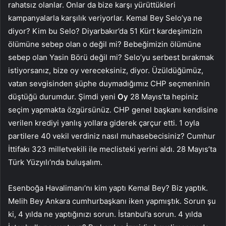
rahatsız olanlar. Onlar da bize karşı yürüttükleri
kampanyalarla karşılık veriyorlar. Kemal Bey Selo’ya ne
diyor? Kim bu Selo? Diyarbakır’da 51 Kürt kardeşimizin
ölümüne sebep olan o değil mi? Bebeğimizin ölümüne
sebep olan Yasin Börü değil mi? Selo’yu serbest bırakmak
istiyorsanız, bize oy vereceksiniz, diyor. Üzüldüğümüz,
vatan sevgisinden şüphe duymadığımız CHP seçmeninin
düştüğü durumdur. Şimdi yeni
Oy
28 Mayıs’ta hepiniz
seçim yapmakta özgürsünüz. CHP genel başkanı kendisine
verilen krediyi yanlış yollara giderek çarçur etti. 1 oyla
partilere 40 vekil verdiniz nasıl muhasebecisiniz? Cumhur
İttifakı 323 milletvekili ile meclisteki yerini aldı. 28 Mayıs’ta
Türk Yüzyılı’nda buluşalım.
Esenboğa Havalimanı’nı kim yaptı Kemal Bey? Biz yaptık.
Melih Bey Ankara cumhurbaşkanı iken yapmıştık. Sorun şu
ki, 4 yılda ne yaptığınızı sorun. İstanbul’a sorun. 4 yılda