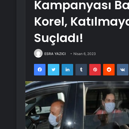
Kampanyası Ba
Korel, Katılmay
Suçladı!
ESRA YAZICI
Nisan 6, 2023
Facebook
Twitter
LinkedIn
Tumblr
Pinterest
Reddit