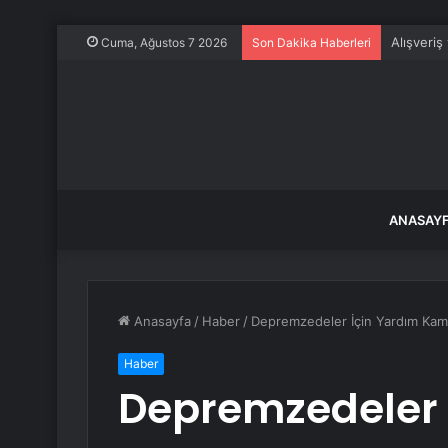
Alışveriş
Cuma, Ağustos 7 2026
Son Dakika Haberleri
ANASAY
Anasayfa
/
Haber
/
Depremzedeler İçin Yardım Kamp
Haber
Depremzedeler 