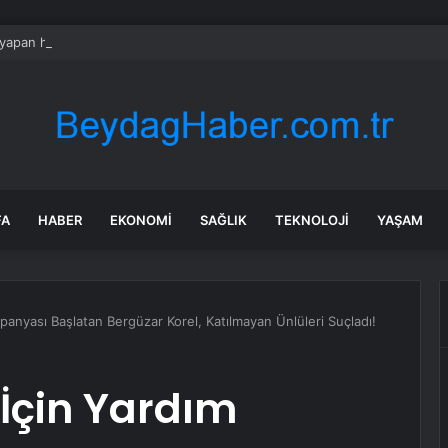
 yapan herkesi ilgilendiriyor: 1 Ağustos’ta tüm dijital kurallar değişiyor
FA
HABER
EKONOMI
SAĞLIK
TEKNOLOJI
YAŞAM
anyası Başlatan Bergüzar Korel, Katılmayan Ünlüleri Suçladı!
İçin Yardım