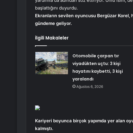
yardımla da adından söz ettiriyor. Ünlü isim,
başlattığını duyurdu.
Ekranların sevilen oyuncusu Bergüzar Korel, he
gündeme geliyor.
İlgili Makaleler
Otomobile çarpan tır
viyadükten uçtu: 3 kişi
hayatını kaybetti, 3 kişi
yaralandı
Ağustos 6, 2026
Kariyeri boyunca birçok yapımda yer alan oy
kalmıştı.