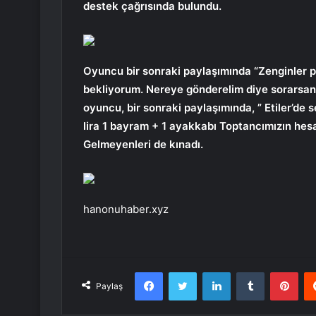
destek çağrısında bulundu.
Oyuncu bir sonraki paylaşımında “Zenginler p
bekliyorum. Nereye gönderelim diye sorarsanı
oyuncu, bir sonraki paylaşımında, ” Etiler’de
lira 1 bayram + 1 ayakkabı Toptancımızın hesa
Gelmeyenleri de kınadı.
hanonuhaber.xyz
Facebook
Twitter
LinkedIn
Tumblr
Pint
Paylaş