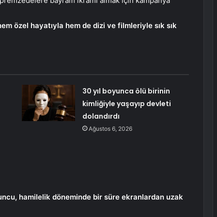
 depremzedelere bayram ikramı almak için kampanya
m özel hayatıyla hem de dizi ve filmleriyle sık sık
30 yıl boyunca ölü birinin
kimliğiyle yaşayıp devleti
dolandırdı
Ağustos 6, 2026
uncu, hamilelik döneminde bir süre ekranlardan uzak