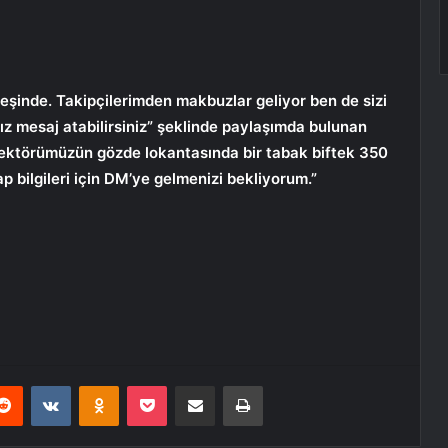
eşinde. Takipçilerimden makbuzlar geliyor ben de sizi
z mesaj atabilirsiniz” şeklinde paylaşımda bulunan
 sektörümüzün gözde lokantasında bir tabak biftek 350
p bilgileri için DM’ye gelmenizi bekliyorum.”
erest
Reddit
VKontakte
Odnoklassniki
Pocket
E-Posta ile paylaş
Yazdır