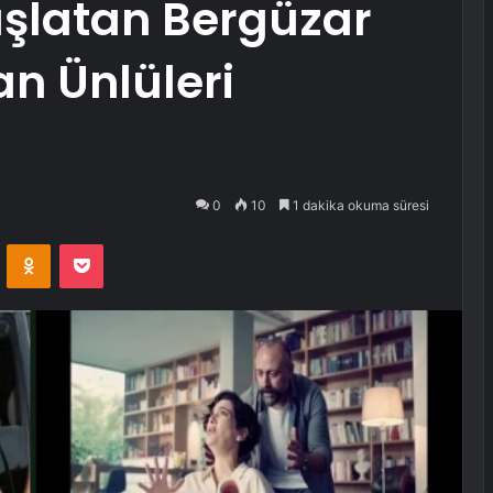
şlatan Bergüzar
an Ünlüleri
0
10
1 dakika okuma süresi
VKontakte
Odnoklassniki
Pocket