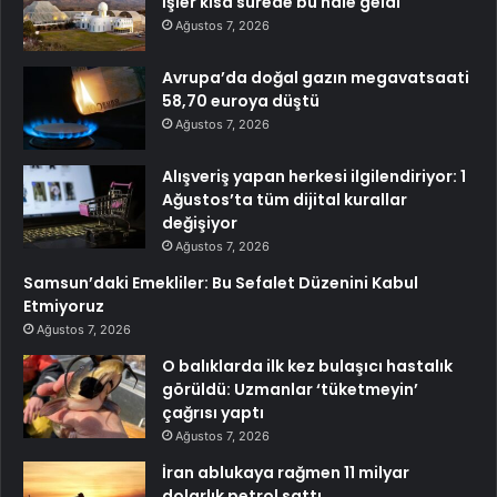
İşler kısa sürede bu hale geldi
Ağustos 7, 2026
Avrupa’da doğal gazın megavatsaati
58,70 euroya düştü
Ağustos 7, 2026
Alışveriş yapan herkesi ilgilendiriyor: 1
Ağustos’ta tüm dijital kurallar
değişiyor
Ağustos 7, 2026
Samsun’daki Emekliler: Bu Sefalet Düzenini Kabul
Etmiyoruz
Ağustos 7, 2026
O balıklarda ilk kez bulaşıcı hastalık
görüldü: Uzmanlar ‘tüketmeyin’
çağrısı yaptı
Ağustos 7, 2026
İran ablukaya rağmen 11 milyar
dolarlık petrol sattı