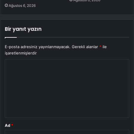
Ağustos 6, 2026
Bir yanıt yazın
E-posta adresiniz yayınlanmayacak.
Gerekli alanlar
*
ile
işaretlenmişlerdir
Y
o
r
u
m
*
Ad
*