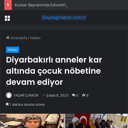
Kurban Bayramı’nda Edremit’te Yoğun Trafik
Menü
Anasayfa
/
Haber
Haber
Diyarbakırlı anneler kar
altında çocuk nöbetine
devam ediyor
YAŞAR ÇAMUR
Şubat 8, 2023
0
9
1 dakika okuma süresi