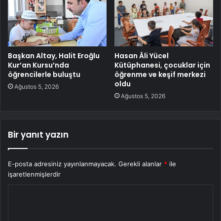
Başkan Altay, Halit Eroğlu
Hasan Âli Yücel
Kur’an Kursu’nda
Kütüphanesi, çocuklar için
öğrencilerle buluştu
öğrenme ve keşif merkezi
oldu
Ağustos 5, 2026
Ağustos 5, 2026
Bir yanıt yazın
E-posta adresiniz yayınlanmayacak.
Gerekli alanlar
*
ile
işaretlenmişlerdir
Y
o