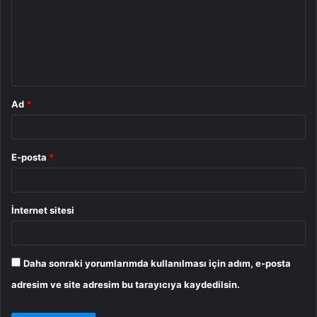
r
u
m
*
Ad
*
E-posta
*
İnternet sitesi
Daha sonraki yorumlarımda kullanılması için adım, e-posta
adresim ve site adresim bu tarayıcıya kaydedilsin.