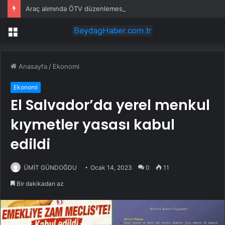
Araç alımında ÖTV düzenlemesi: Vatandaşlar bayilere akın etti
Menü
Anasayfa
/
Ekonomi
Ekonomi
El Salvador’da yerel menkul
kıymetler yasası kabul
edildi
ÜMİT GÜNDOĞDU
Ocak 14, 2023
0
11
Bir dakikadan az