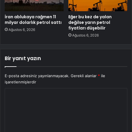
İran ablukaya rağmen 11
Eğer bu kez de yalan
milyar dolarlık petrol sattı
değilse yarın petrol
fiyatları düşebilir
Ağustos 6, 2026
Ağustos 6, 2026
Bir yanıt yazın
E-posta adresiniz yayınlanmayacak.
Gerekli alanlar
*
ile
işaretlenmişlerdir
Y
o
r
u
m