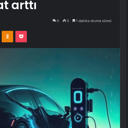
t arttı
0
0
1 dakika okuma süresi
VKontakte
Odnoklassniki
Pocket