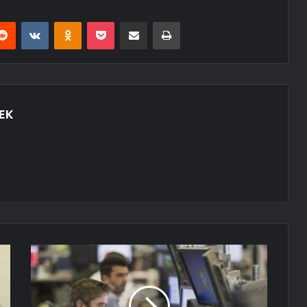
erest
Reddit
VKontakte
Odnoklassniki
Pocket
E-Posta ile paylaş
Yazdır
EK