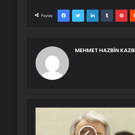
Facebook
Twitter
LinkedIn
Tumblr
Pint
Paylaş
MEHMET HAZBİN KAZB