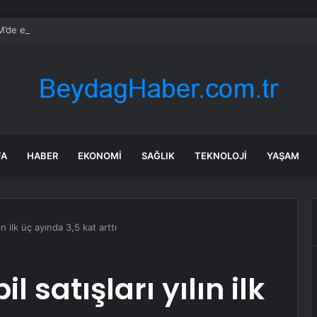
de emekli aylığı ve ÖTV düzenlemesi: Elektrikli araçlara asgari maktu ve
FA
HABER
EKONOMI
SAĞLIK
TEKNOLOJI
YAŞAM
lın ilk üç ayında 3,5 kat arttı
l satışları yılın ilk