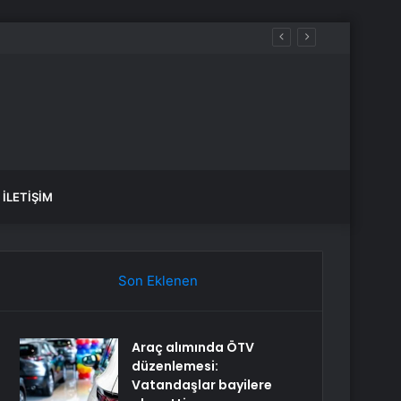
rgi, Cumhurbaşkanı’na 10 kat artırma yetkisi
İLETIŞIM
Son Eklenen
Araç alımında ÖTV
düzenlemesi:
Vatandaşlar bayilere