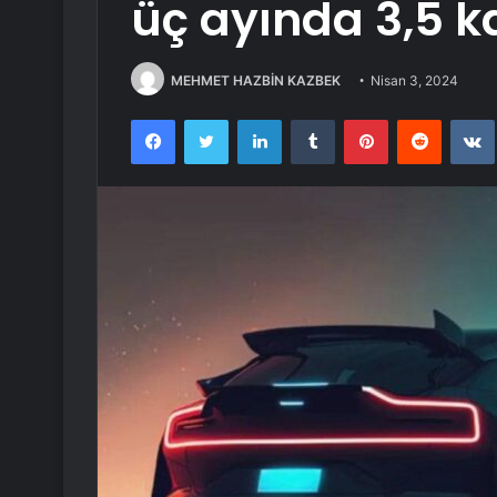
üç ayında 3,5 ka
MEHMET HAZBİN KAZBEK
Nisan 3, 2024
Facebook
Twitter
LinkedIn
Tumblr
Pinterest
Reddit