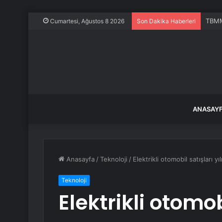
TBMM’
Cumartesi, Ağustos 8 2026
Son Dakika Haberleri
ANASAY
Anasayfa
/
Teknoloji
/
Elektrikli otomobil satışları yı
Teknoloji
Elektrikli otomobi