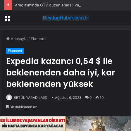
Araç alımında ÖTV düzenlemesi: Vatandaşlar bayilere akın etti
Menü
Anasayfa
/
Ekonomi
Ekonomi
Expedia kazancı 0,54 $ ile
beklenenden daha iyi, kar
beklenenden yüksek
BETÜL YARADILMIŞ
Ağustos 6, 2023
0
10
Bir dakikadan az