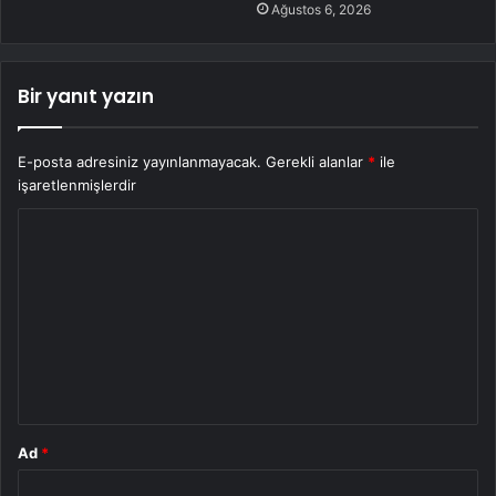
Ağustos 6, 2026
Bir yanıt yazın
E-posta adresiniz yayınlanmayacak.
Gerekli alanlar
*
ile
işaretlenmişlerdir
Y
o
r
u
m
*
Ad
*