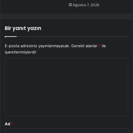
Ağustos 7, 2026
Bir yanıt yazın
E-posta adresiniz yayınlanmayacak.
Gerekli alanlar
*
ile
işaretlenmişlerdir
Y
o
r
u
m
*
Ad
*