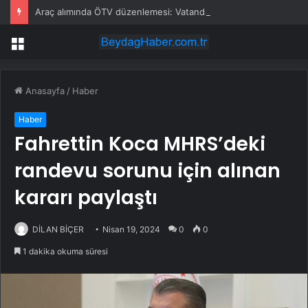
Araç alımında ÖTV düzenlemesi: Vatandaşlar bayilere akın etti
Menü
Anasayfa
/
Haber
Haber
Fahrettin Koca MHRS’deki
randevu sorunu için alınan
kararı paylaştı
DİLAN BİÇER
Nisan 19, 2024
0
0
1 dakika okuma süresi