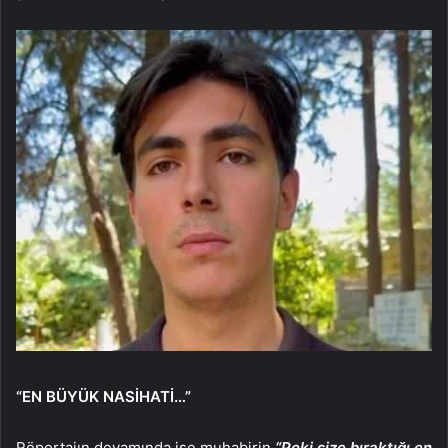
“EN BÜYÜK NASİHATİ…”
Röportajın devamında ise muhabirin
“Peki size bıraktığı en