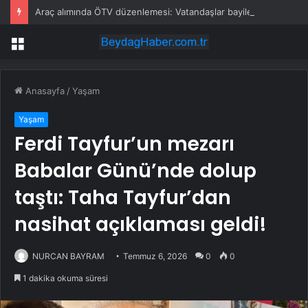
Araç alımında ÖTV düzenlemesi: Vatandaşlar bayilere akın etti
Menü
Anasayfa
/
Yaşam
Yaşam
Ferdi Tayfur’un mezarı
Babalar Günü’nde dolup
taştı: Taha Tayfur’dan
nasihat açıklaması geldi!
NURCAN BAYRAM
Temmuz 6, 2026
0
0
1 dakika okuma süresi