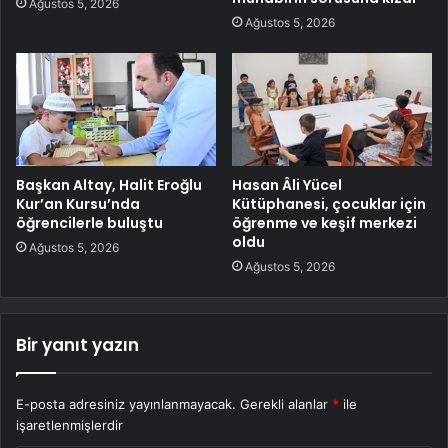
Ağustos 5, 2026
Ağustos 5, 2026
Başkan Altay, Halit Eroğlu
Hasan Âli Yücel
Kur’an Kursu’nda
Kütüphanesi, çocuklar için
öğrencilerle buluştu
öğrenme ve keşif merkezi
oldu
Ağustos 5, 2026
Ağustos 5, 2026
Bir yanıt yazın
E-posta adresiniz yayınlanmayacak.
Gerekli alanlar
*
ile
işaretlenmişlerdir