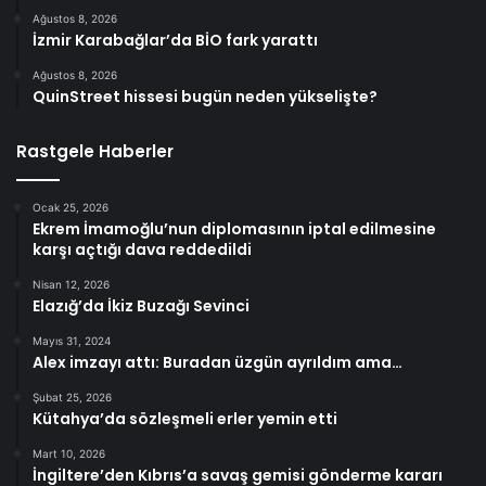
Ağustos 8, 2026
İzmir Karabağlar’da BİO fark yarattı
Ağustos 8, 2026
QuinStreet hissesi bugün neden yükselişte?
Rastgele Haberler
Ocak 25, 2026
Ekrem İmamoğlu’nun diplomasının iptal edilmesine
karşı açtığı dava reddedildi
Nisan 12, 2026
Elazığ’da İkiz Buzağı Sevinci
Mayıs 31, 2024
Alex imzayı attı: Buradan üzgün ayrıldım ama…
Şubat 25, 2026
Kütahya’da sözleşmeli erler yemin etti
Mart 10, 2026
İngiltere’den Kıbrıs’a savaş gemisi gönderme kararı