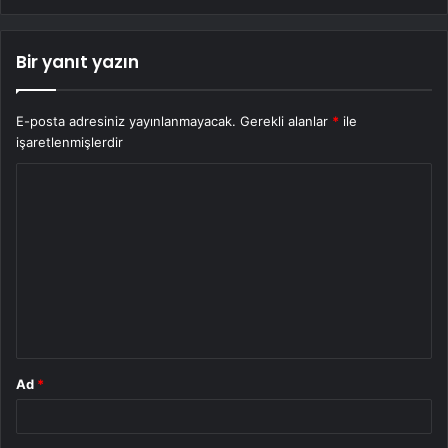
Bir yanıt yazın
E-posta adresiniz yayınlanmayacak.
Gerekli alanlar
*
ile
işaretlenmişlerdir
Y
o
r
u
m
*
Ad
*