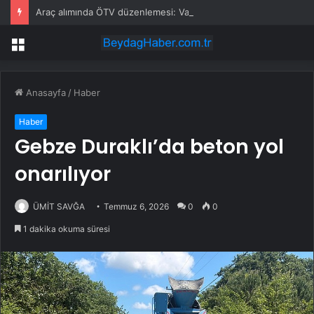
Araç alımında ÖTV düzenlemesi: Vatandaşlar bayilere akın etti
Menü
Anasayfa
/
Haber
Haber
Gebze Duraklı’da beton yol
onarılıyor
ÜMİT SAVĞA
Temmuz 6, 2026
0
0
1 dakika okuma süresi