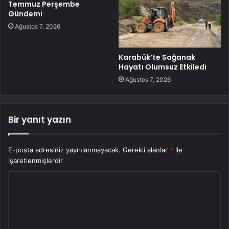
Temmuz Perşembe
Gündemi
Ağustos 7, 2026
Karabük’te Sağanak
Hayatı Olumsuz Etkiledi
Ağustos 7, 2026
Bir yanıt yazın
E-posta adresiniz yayınlanmayacak.
Gerekli alanlar
*
ile
işaretlenmişlerdir
Y
o
r
u