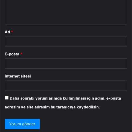
m
*
Ad
*
E-posta
*
İnternet sitesi
Daha sonraki yorumlarımda kullanılması için adım, e-posta
adresim ve site adresim bu tarayıcıya kaydedilsin.