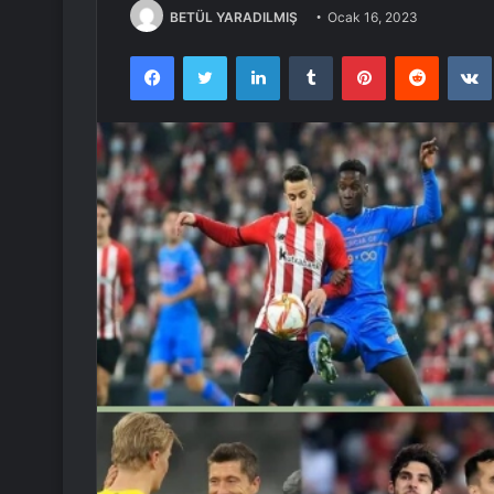
BETÜL YARADILMIŞ
Ocak 16, 2023
Facebook
Twitter
LinkedIn
Tumblr
Pinterest
Reddit