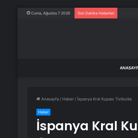
Kurban B
Cuma, Ağustos 7 2026
Son Dakika Haberleri
ANASAY
Anasayfa
/
Haber
/
İspanya Kral Kupası Tivibu’da
Haber
İspanya Kral Ku