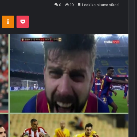
0
10
1 dakika okuma süresi
VKontakte
Odnoklassniki
Pocket