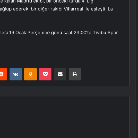
e kalan Madrid ekibi, bir önceki turda 4. Lig
up ederek, bir diğer rakibi Villarreal ile eşleşti. La
adelesi 19 Ocak Perşembe günü saat 23:00’te Tivibu Spor
erest
Reddit
VKontakte
Odnoklassniki
Pocket
E-Posta ile paylaş
Yazdır