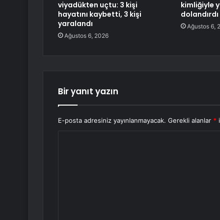
viyadükten uçtu: 3 kişi
kimliğiyle 
hayatını kaybetti, 3 kişi
dolandırdı
yaralandı
Ağustos 6, 
Ağustos 6, 2026
Bir yanıt yazın
E-posta adresiniz yayınlanmayacak.
Gerekli alanlar
*
i
Y
o
r
u
m
*