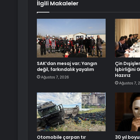
İlgili Makaleler
SAK’dan mesaj var; Yangın
Çin Dışişle
değil, farkındalık yayalım
İşbirliğini
Hazırız
Ağustos 7, 2026
Ağustos 7, 
Otomobile çarpan tır
30 yıl boyu