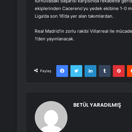
turnuvadaki başarısı karşısında rekabette gerid
ekiplerinden Cacereno’yu yedek ekibine 1-0 mağl
Liga’da son 16’da yer alan takımlardan.
Real Madrid’in zorlu rakibi Villarreal ile müc
1’den yayınlanacak.
Facebook
Twitter
LinkedIn
Tumblr
Pint
Paylaş
BETÜL YARADILMIŞ