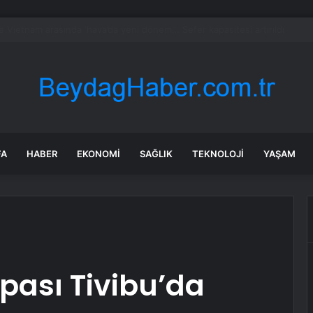
ayramı’nda Edremit’te Yoğun Trafik
FA
HABER
EKONOMI
SAĞLIK
TEKNOLOJI
YAŞAM
pası Tivibu’da