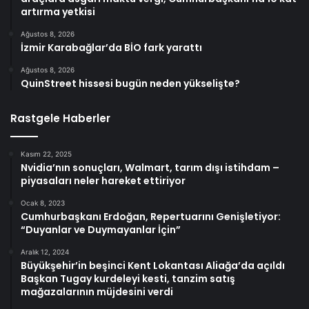
artırma yetkisi
Ağustos 8, 2026
İzmir Karabağlar’da BİO fark yarattı
Ağustos 8, 2026
QuinStreet hissesi bugün neden yükselişte?
Rastgele Haberler
Kasım 22, 2025
Nvidia’nın sonuçları, Walmart, tarım dışı istihdam –
piyasaları neler hareket ettiriyor
Ocak 8, 2023
Cumhurbaşkanı Erdoğan, Repertuarını Genişletiyor:
“Duyanlar ve Duymayanlar İçin”
Aralık 12, 2024
Büyükşehir’in beşinci Kent Lokantası Aliağa’da açıldı
Başkan Tugay kurdeleyi kesti, tanzim satış
mağazalarının müjdesini verdi