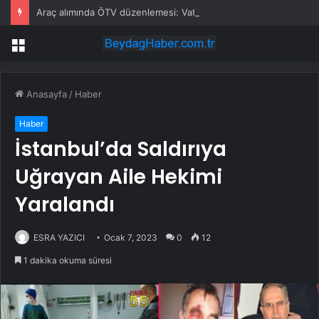
Araç alımında ÖTV düzenlemesi: Vatandaşlar bayilere akın etti
Menü
Anasayfa
/
Haber
Haber
İstanbul’da Saldırıya
Uğrayan Aile Hekimi
Yaralandı
ESRA YAZICI
Ocak 7, 2023
0
12
1 dakika okuma süresi