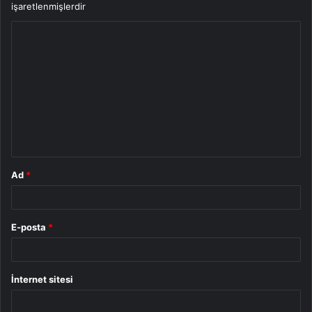
işaretlenmişlerdir
Y
o
r
u
m
*
Ad
*
E-posta
*
İnternet sitesi