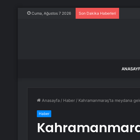
Kurban B
Cuma, Ağustos 7 2026
Son Dakika Haberleri
ANASAY
Anasayfa
/
Haber
/
Kahramanmaraş’ta meydana gelen
Haber
Kahramanmara