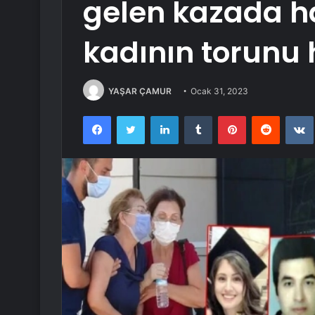
gelen kazada h
kadının torunu 
YAŞAR ÇAMUR
Ocak 31, 2023
Facebook
Twitter
LinkedIn
Tumblr
Pinterest
Reddit