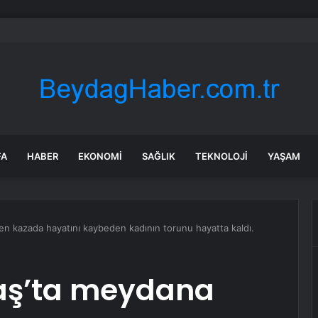
ayramı’nda Edremit’te Yoğun Trafik
FA
HABER
EKONOMI
SAĞLIK
TEKNOLOJI
YAŞAM
 kazada hayatını kaybeden kadının torunu hayatta kaldı.
ş’ta meydana