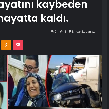
ayatını kaybeden
hayatta kaldı.
0
11
Bir dakikadan az
VKontakte
Odnoklassniki
Pocket