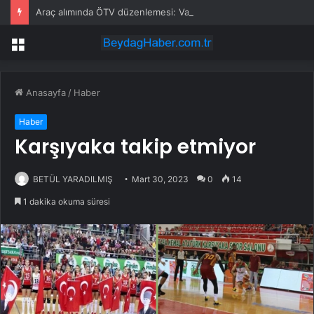
Araç alımında ÖTV düzenlemesi: Vatandaşlar bayilere akın etti
Menü
Anasayfa
/
Haber
Haber
Karşıyaka takip etmiyor
BETÜL YARADILMIŞ
Mart 30, 2023
0
14
1 dakika okuma süresi