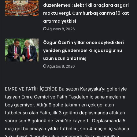
düzenlemesi: Elektrikli araçlara asgari
maktu vergi, Cumhurbaşkanı’na 10 kat
artırma yetkisi
Ağustos 8, 2026
Özgür Özel’in yıllar önce söyledikleri
yeniden gündemde! Kılıçdaroğlu’nu
uzun uzun anlatmış
Ağustos 8, 2026
EMRE VE FATİH İÇERİDE Bu sezon Karşıyaka’yı golleriyle
taşıyan Emre Gemici ve Fatih Taşdelen iç saha maçlarını
boş geçmiyor. Attığı 9 golle takımın en çok gol atan
futbolcusu olan Fatih, ilk 3 golünü deplasmanda attıktan
sonra son 6 golünü de İzmir’de kaydetti. Deplasmanda 5
maç gol bulamayan yıldız futbolcu, son 4 maçını iç sahada
3 galibiyet, 1 beraberlikle geçemedi. Gol sayısını 6’ya