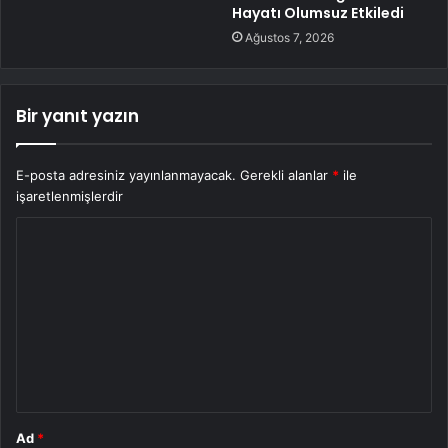
Hayatı Olumsuz Etkiledi
Ağustos 7, 2026
Bir yanıt yazın
E-posta adresiniz yayınlanmayacak.
Gerekli alanlar
*
ile
işaretlenmişlerdir
Y
o
r
u
m
*
Ad
*