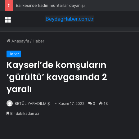
Balıkesir’de kadın muhtarlar dayanışma kahvaltısında
Menü
Anasayfa
/
Haber
Haber
Kayseri’de komşuların
‘gürültü’ kavgasında 2
yaralı
BETÜL YARADILMIŞ
Kasım 17, 2022
0
13
Bir dakikadan az