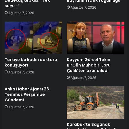
Dedetaş tepkisi: “Tek
Bayramı Trafik Yoğunluğu
suçu…”
Ağustos 7, 2026
Ağustos 7, 2026
Türkiye bu kadın doktoru
Kayyum Gürsel Tekin
konuşuyor!
BirGün Muhabiri Ebru
Çelik’ten özür diledi
Ağustos 7, 2026
Ağustos 7, 2026
Anka Haber Ajansı 23
Temmuz Perşembe
Gündemi
Ağustos 7, 2026
Karabük’te Sağanak