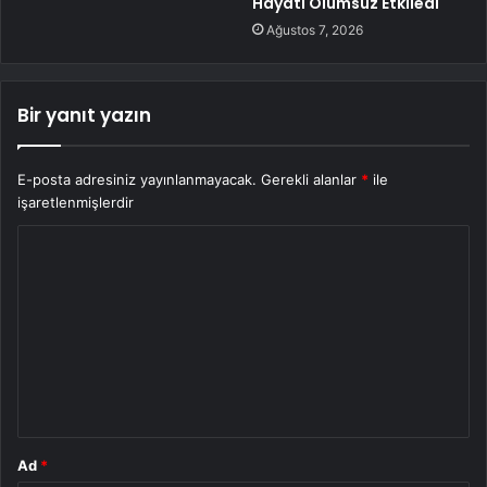
Hayatı Olumsuz Etkiledi
Ağustos 7, 2026
Bir yanıt yazın
E-posta adresiniz yayınlanmayacak.
Gerekli alanlar
*
ile
işaretlenmişlerdir
Y
o
r
u
m
*
Ad
*