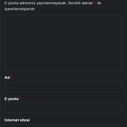
E-posta adresiniz yayınlanmayacak.
Gerekli alanlar
*
ile
işaretlenmişlerdir
Y
o
r
u
m
*
Ad
*
E-posta
*
İnternet sitesi