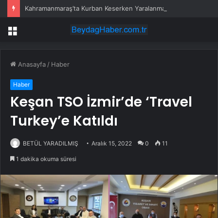
Kahramanmaraş’ta Kurban Keserken Yaralanma
Menü
Anasayfa
/
Haber
Haber
Keşan TSO İzmir’de ‘Travel
Turkey’e Katıldı
BETÜL YARADILMIŞ
Aralık 15, 2022
0
11
1 dakika okuma süresi