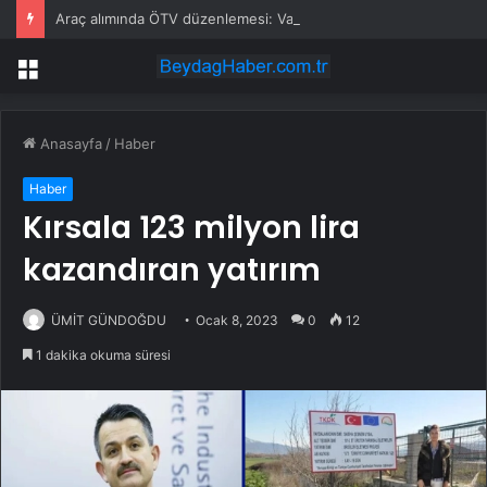
Araç alımında ÖTV düzenlemesi: Vatandaşlar bayilere akın etti
Menü
Anasayfa
/
Haber
Haber
Kırsala 123 milyon lira
kazandıran yatırım
ÜMİT GÜNDOĞDU
Ocak 8, 2023
0
12
1 dakika okuma süresi