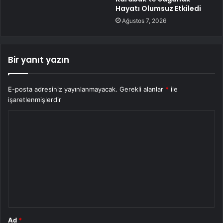
Hayatı Olumsuz Etkiledi
Ağustos 7, 2026
Bir yanıt yazın
E-posta adresiniz yayınlanmayacak.
Gerekli alanlar
*
ile
işaretlenmişlerdir
Y
o
r
u
m
*
Ad
*