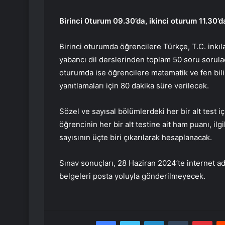
Birinci 0turum 09.30’da, ikinci oturum 11.30’
Birinci oturumda öğrencilere Türkçe, T.C. inkılap
yabancı dil derslerinden toplam 50 soru sorulac
oturumda ise öğrencilere matematik ve fen bil
yanıtlamaları için 80 dakika süre verilecek.
Sözel ve sayısal bölümlerdeki her bir alt test i
öğrencinin her bir alt testine ait ham puanı, ilg
sayısının üçte biri çıkarılarak hesaplanacak.
Sınav sonuçları, 28 Haziran 2024’te internet a
belgeleri posta yoluyla gönderilmeyecek.
Facebook
Twitter
LinkedIn
Tumblr
Pint