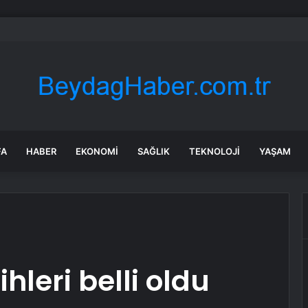
e hissesi 12 Ağustos’taki kazanç raporuyla %10 hareket edebilir
FA
HABER
EKONOMI
SAĞLIK
TEKNOLOJI
YAŞAM
hleri belli oldu