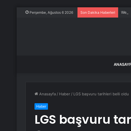
WeRid
Perşembe, Ağustos 6 2026
Son Dakika Haberleri
ANASAY
Anasayfa
/
Haber
/
LGS başvuru tarihleri belli oldu
Haber
LGS başvuru tari