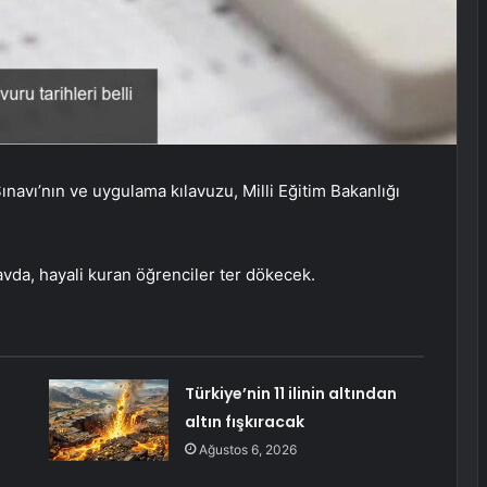
ınavı’nın ve uygulama kılavuzu, Milli Eğitim Bakanlığı
vda, hayali kuran öğrenciler ter dökecek.
Türkiye’nin 11 ilinin altından
altın fışkıracak
Ağustos 6, 2026