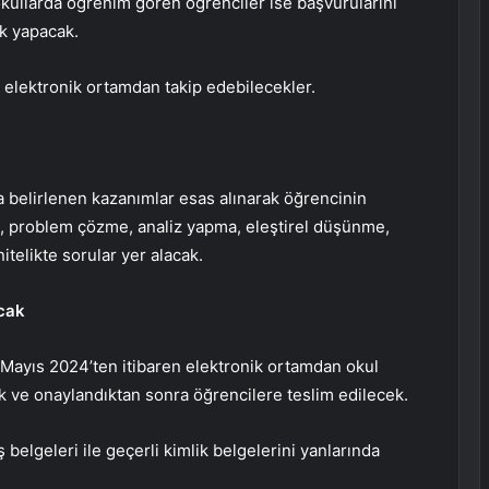
okullarda öğrenim gören öğrenciler ise başvurularını
k yapacak.
ı elektronik ortamdan takip edebilecekler.
da belirlenen kazanımlar esas alınarak öğrencinin
 problem çözme, analiz yapma, eleştirel düşünme,
itelikte sorular yer alacak.
acak
24 Mayıs 2024’ten itibaren elektronik ortamdan okul
k ve onaylandıktan sonra öğrencilere teslim edilecek.
ş belgeleri ile geçerli kimlik belgelerini yanlarında