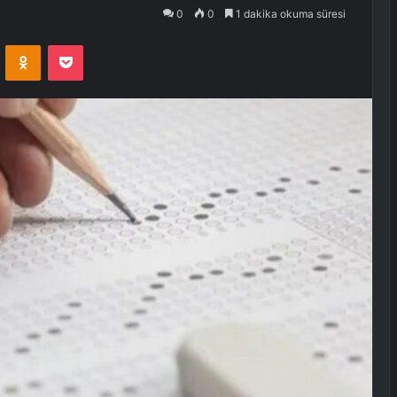
0
0
1 dakika okuma süresi
VKontakte
Odnoklassniki
Pocket