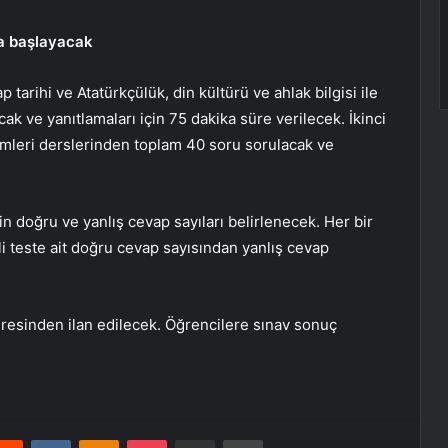
da başlayacak
 tarihi ve Atatürkçülük, din kültürü ve ahlak bilgisi ile
ak ve yanıtlamaları için 75 dakika süre verilecek. İkinci
imleri derslerinden toplam 40 soru sorulacak ve
çin doğru ve yanlış cevap sayıları belirlenecek. Her bir
ili teste ait doğru cevap sayısından yanlış cevap
dresinden ilan edilecek. Öğrencilere sınav sonuç
erest
Reddit
VKontakte
Odnoklassniki
Pocket
E-Posta ile paylaş
Yazdır