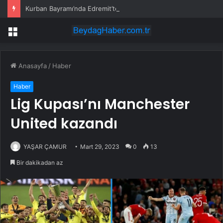
Kurban Bayramı’nda Edremit’te Yoğun Trafik
Menü
Anasayfa
/
Haber
Haber
Lig Kupası’nı Manchester
United kazandı
YAŞAR ÇAMUR
Mart 29, 2023
0
13
Bir dakikadan az