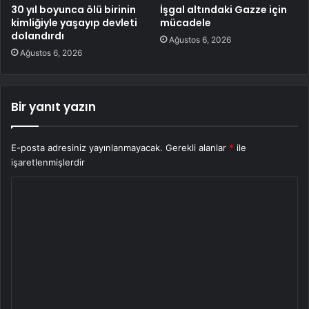
30 yıl boyunca ölü birinin
İşgal altındaki Gazze için
kimliğiyle yaşayıp devleti
mücadele
dolandırdı
Ağustos 6, 2026
Ağustos 6, 2026
Bir yanıt yazın
E-posta adresiniz yayınlanmayacak.
Gerekli alanlar
*
ile
işaretlenmişlerdir
Y
o
r
u
m
*