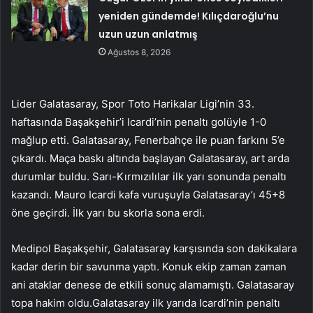
yeniden gündemde! Kılıçdaroğlu’nu
uzun uzun anlatmış
Ağustos 8, 2026
Lider Galatasaray, Spor Toto Harikalar Ligi’nin 33.
haftasında Başakşehir’i Icardi’nin penaltı golüyle 1-0
mağlup etti. Galatasaray, Fenerbahçe ile puan farkını 5’e
çıkardı. Maça baskı altında başlayan Galatasaray, art arda
durumlar buldu. Sarı-Kırmızılılar ilk yarı sonunda penaltı
kazandı. Mauro Icardi kafa vuruşuyla Galatasaray’ı 45+8
öne geçirdi. İlk yarı bu skorla sona erdi.
Medipol Başakşehir, Galatasaray karşısında son dakikalara
kadar derin bir savunma yaptı. Konuk ekip zaman zaman
ani ataklar denese de etkili sonuç alamamıştı. Galatasaray
topa hakim oldu.Galatasaray ilk yarıda Icardi’nin penaltı