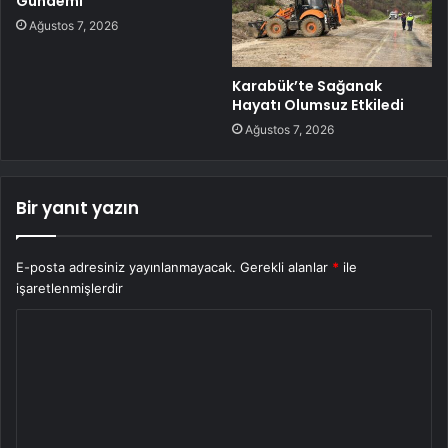
Gündemi
Ağustos 7, 2026
Karabük’te Sağanak
Hayatı Olumsuz Etkiledi
Ağustos 7, 2026
Bir yanıt yazın
E-posta adresiniz yayınlanmayacak.
Gerekli alanlar
*
ile
işaretlenmişlerdir
Y
o
r
u
m