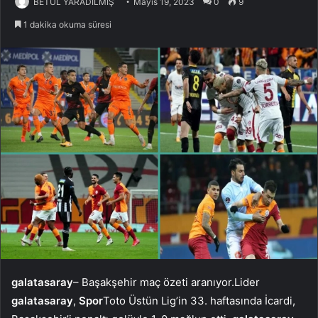
BETÜL YARADILMIŞ
Mayıs 19, 2023
0
9
1 dakika okuma süresi
galatasaray
– Başakşehir maç özeti aranıyor.Lider
galatasaray
,
Spor
Toto Üstün Lig’in 33. haftasında İcardi,