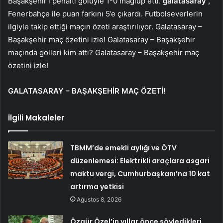
Başakşehir’i penaltı golüyle 1-0 mağlup etti.
galatasaray
,
Fenerbahçe ile puan farkını 5’e çıkardı. Futbolseverlerin
ilgiyle takip ettiği maçın özeti araştırılıyor. Galatasaray –
Başakşehir maç özetini izle! Galatasaray – Başakşehir
maçında golleri kim attı? Galatasaray – Başakşehir maç
özetini izle!
GALATASARAY – BAŞAKŞEHİR MAÇ ÖZETİ!
İlgili Makaleler
TBMM’de emekli aylığı ve ÖTV
düzenlemesi: Elektrikli araçlara asgari
maktu vergi, Cumhurbaşkanı’na 10 kat
artırma yetkisi
Ağustos 8, 2026
Özgür Özel’in yıllar önce söyledikleri