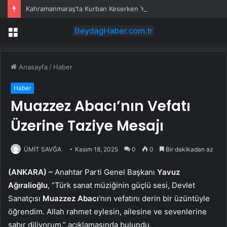
Kahramanmaraş’ta Kurban Keserken Yaralanma
Menü
Anasayfa
/
Haber
Haber
Muazzez Abacı’nın Vefatı
Üzerine Taziye Mesajı
ÜMİT SAVĞA
Kasım 18, 2025
0
0
Bir dakikadan az
(ANKARA) –
Anahtar Parti Genel Başkanı
Yavuz
Ağıralioğlu
, “Türk sanat müziğinin güçlü sesi, Devlet
Sanatçısı
Muazzez Abacı
‘nın vefatını derin bir üzüntüyle
öğrendim. Allah rahmet eylesin, ailesine ve sevenlerine
sabır diliyorum.” açıklamasında bulundu.