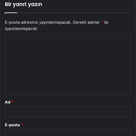
Bir yanıt yazın
E-posta adresiniz yayınlanmayacak.
Gerekli alanlar
*
ile
işaretlenmişlerdir
Y
o
r
u
m
*
Ad
*
E-posta
*