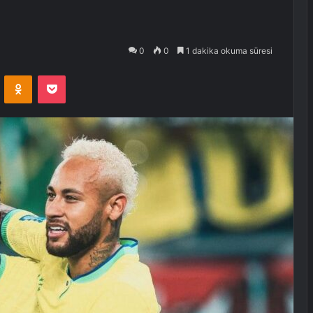
0
0
1 dakika okuma süresi
VKontakte
Odnoklassniki
Pocket