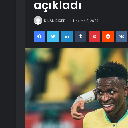
açıkladı
DİLAN BİÇER
Haziran 7, 2024
Facebook
Twitter
LinkedIn
Tumblr
Pinterest
Reddit