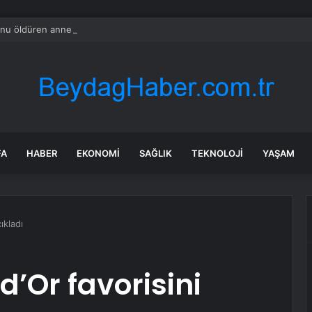
nu öldüren annenin savunması pes dedirtti
FA
HABER
EKONOMI
SAĞLIK
TEKNOLOJI
YAŞAM
ıkladı
d’Or favorisini