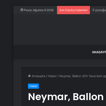
3 çocuğu
Pazar, Ağustos 9 2026
Son Dakika Haberleri
ANASAY
Anasayfa
/
Haber
/
Neymar, Ballon d’Or favorisini aç
Haber
Neymar, Ballon 