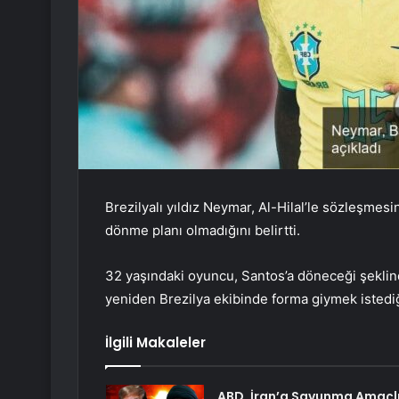
Brezilyalı yıldız Neymar, Al-Hilal’le sözleşmes
dönme planı olmadığını belirtti.
32 yaşındaki oyuncu, Santos’a döneceği şeklind
yeniden Brezilya ekibinde forma giymek istediği
İlgili Makaleler
ABD, İran’a Savunma Amaçl