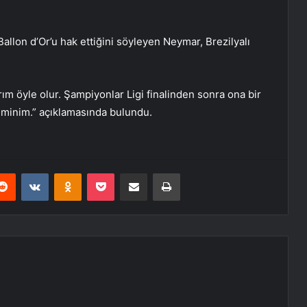
 Ballon d’Or’u hak ettiğini söyleyen Neymar, Brezilyalı
ım öyle olur. Şampiyonlar Ligi finalinden sonra ona bir
eminim.” açıklamasında bulundu.
erest
Reddit
VKontakte
Odnoklassniki
Pocket
E-Posta ile paylaş
Yazdır