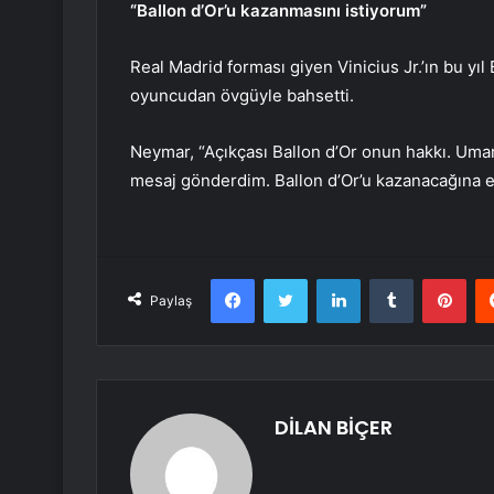
“Ballon d’Or’u kazanmasını istiyorum”
Real Madrid forması giyen Vinicius Jr.’ın bu yıl
oyuncudan övgüyle bahsetti.
Neymar, “Açıkçası Ballon d’Or onun hakkı. Umar
mesaj gönderdim. Ballon d’Or’u kazanacağına 
Facebook
Twitter
LinkedIn
Tumblr
Pint
Paylaş
DİLAN BİÇER