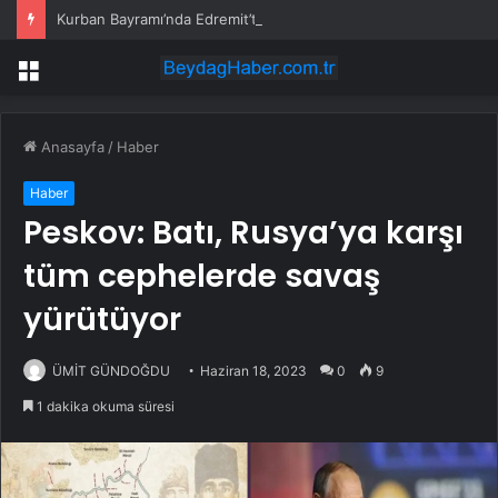
Kurban Bayramı’nda Edremit’te Yoğun Trafik
Menü
Anasayfa
/
Haber
Haber
Peskov: Batı, Rusya’ya karşı
tüm cephelerde savaş
yürütüyor
ÜMİT GÜNDOĞDU
Haziran 18, 2023
0
9
1 dakika okuma süresi