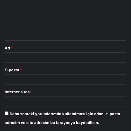
r
u
m
*
Ad
*
E-posta
*
İnternet sitesi
Daha sonraki yorumlarımda kullanılması için adım, e-posta
adresim ve site adresim bu tarayıcıya kaydedilsin.