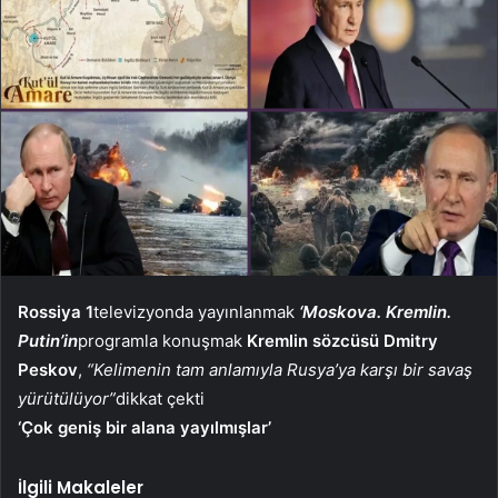
Rossiya 1
televizyonda yayınlanmak
‘Moskova. Kremlin.
Putin’in
programla konuşmak
Kremlin sözcüsü Dmitry
Peskov
,
“Kelimenin tam anlamıyla Rusya’ya karşı bir savaş
yürütülüyor”
dikkat çekti
‘Çok geniş bir alana yayılmışlar’
İlgili Makaleler