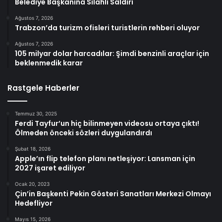
Belediye Başkanına Silahlı Saldırı
Ağustos 7, 2026
Trabzon’da turizm ofisleri turistlerin rehberi oluyor
Ağustos 7, 2026
105 milyar dolar harcadılar: Şimdi benzinli araçlar için
beklenmedik karar
Rastgele Haberler
Temmuz 30, 2025
Ferdi Tayfur’un hiç bilinmeyen videosu ortaya çıktı!
Ölmeden önceki sözleri duygulandırdı
Şubat 18, 2026
Apple’ın flip telefon planı netleşiyor: Lansman için
2027 işaret ediliyor
Ocak 20, 2023
Çin’in Başkenti Pekin Gösteri Sanatları Merkezi Olmayı
Hedefliyor
Mayıs 15, 2026