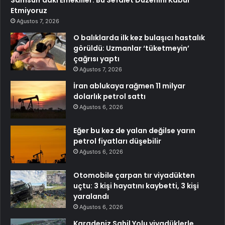
Samsun’daki Emekliler: Bu Sefalet Düzenini Kabul
Etmiyoruz
Ağustos 7, 2026
O balıklarda ilk kez bulaşıcı hastalık
görüldü: Uzmanlar ‘tüketmeyin’
çağrısı yaptı
Ağustos 7, 2026
İran ablukaya rağmen 11 milyar
dolarlık petrol sattı
Ağustos 6, 2026
Eğer bu kez de yalan değilse yarın
petrol fiyatları düşebilir
Ağustos 6, 2026
Otomobile çarpan tır viyadükten
uçtu: 3 kişi hayatını kaybetti, 3 kişi
yaralandı
Ağustos 6, 2026
Karadeniz Sahil Yolu viyadüklerle