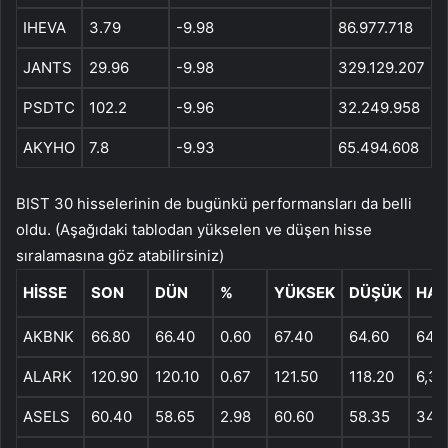
IHEVA
3.79
-9.98
86.977.718
JANTS
29.96
-9.98
329.129.207
PSDTC
102.2
-9.96
32.249.958
AKYHO
7.8
-9.93
65.494.608
BIST 30 hisselerinin de bugünkü performansları da belli
oldu. (Aşağıdaki tablodan yükselen ve düşen hisse
sıralamasına göz atabilirsiniz)
HISSE
SON
DÜN
%
YÜKSEK
DÜŞÜK
HAC
AKBNK
66.80
66.40
0.60
67.40
64.60
64,
ALARK
120.90
120.10
0.67
121.50
118.20
6,34
ASELS
60.40
58.65
2.98
60.60
58.35
34,9