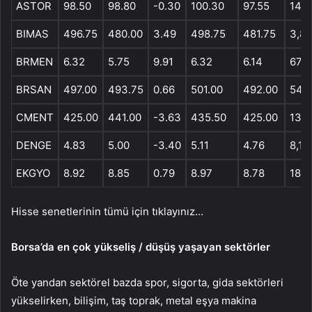
ASTOR
98.50
98.80
-0.30
100.30
97.55
14,5
BIMAS
496.75
480.00
3.49
498.75
481.75
3,84
BRMEN
6.32
5.75
9.91
6.32
6.14
679
BRSAN
497.00
493.75
0.66
501.00
492.00
547
CMENT
425.00
441.00
-3.63
435.50
425.00
13,7
DENGE
4.83
5.00
-3.40
5.11
4.76
8,10
EKGYO
8.92
8.85
0.79
8.97
8.78
188,
Hisse senetlerinin tümü için tıklayınız…
Borsa’da en çok yükseliş / düşüş yaşayan sektörler
Öte yandan sektörel bazda spor, sigorta, gida sektörleri
yükselirken, bilişim, taş toprak, metal eşya makina