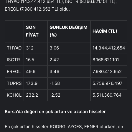
THYAO (14.344.412.654 TL), ISCTR (8.166.621.101 TL),
EREGL (7.980.412.652 TL) oldu.
SON
GÜNLÜK DEĞİŞİM
HACİM (TL)
FİYAT
(%)
THYAO
312
3.06
14.344.412.654
ISCTR
16.5
2.42
8.166.621.101
EREGL
49.6
3.46
7.980.412.652
TUPRS
173.9
-1.58
5.759.976.497
KCHOL
232.2
-2.52
5.511.360.764
Borsa’da değeri en çok artan ve azalan hisseler
En çok artan hisseler RODRG, AYCES, FENER olurken, en