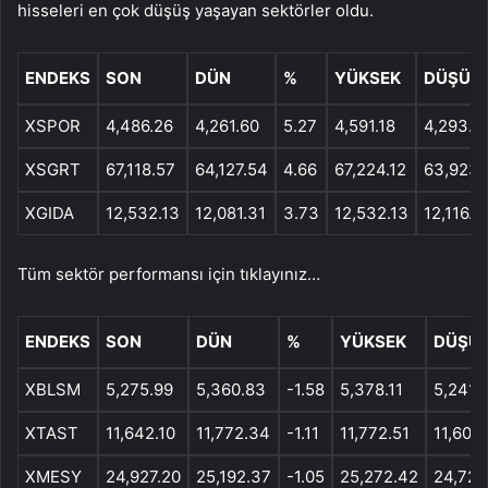
hisseleri en çok düşüş yaşayan sektörler oldu.
ENDEKS
SON
DÜN
%
YÜKSEK
DÜŞÜK
XSPOR
4,486.26
4,261.60
5.27
4,591.18
4,293.6
XSGRT
67,118.57
64,127.54
4.66
67,224.12
63,923.
XGIDA
12,532.13
12,081.31
3.73
12,532.13
12,116.0
Tüm sektör performansı için tıklayınız…
ENDEKS
SON
DÜN
%
YÜKSEK
DÜŞÜ
XBLSM
5,275.99
5,360.83
-1.58
5,378.11
5,241.
XTAST
11,642.10
11,772.34
-1.11
11,772.51
11,601.
XMESY
24,927.20
25,192.37
-1.05
25,272.42
24,724