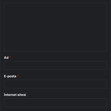
Y
o
r
u
m
*
Ad
*
E-posta
*
İnternet sitesi