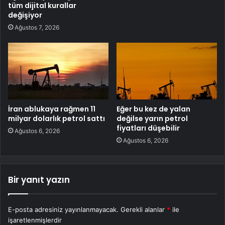
tüm dijital kurallar
değişiyor
Ağustos 7, 2026
İran ablukaya rağmen 11
Eğer bu kez de yalan
milyar dolarlık petrol sattı
değilse yarın petrol
fiyatları düşebilir
Ağustos 6, 2026
Ağustos 6, 2026
Bir yanıt yazın
E-posta adresiniz yayınlanmayacak.
Gerekli alanlar
*
ile
işaretlenmişlerdir