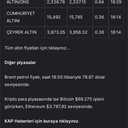
ALTIN/ONS
2,336.78
2,337.15
0.64
18:29
CUMHURİYET
15,492
15,785
0.36
18:14
ALTINI
ÇEYREK ALTIN
3,873.05
3,958.32
0.36
18:14
Tüm altın fiyatları için tıklayınız…
Diğer piyasalar
Brent petrol fiyatı, saat 18:30 itibariyle 78.67 dolar
seviyesinde.
Kripto para piyasasında ise Bitcoin $69.275 işlem
görürken, Ethereum $3.787,92 seviyesinde.
KAP Haberleri için buraya tıklayınız.