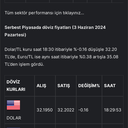
Tüm sektör performansı için tıklayınız…
Serbest Piyasada döviz fiyatları (3 Haziran 2024
Pazartesi)
Dolar/TL kuru saat 18:30 itibariyle %-0.16 düşüşle 32.20
TL’de, Euro/TL ise aynı saat itibariyle %0.38 artışla 35.08
TL’den işlem gördü.
DÖVİZ
ALIŞ
SATIŞ
DEĞİŞİM%
SAAT
KURLARI
32.1950
32.2022
-0.16
18:29:53
DOLAR