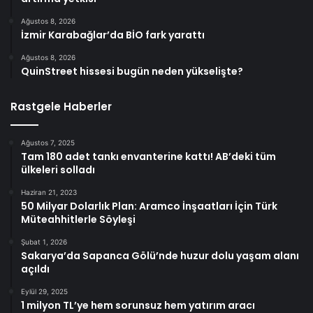
Ağustos 8, 2026
İzmir Karabağlar’da BİO fark yarattı
Ağustos 8, 2026
QuinStreet hissesi bugün neden yükselişte?
Rastgele Haberler
Ağustos 7, 2025
Tam 180 adet tankı envanterine kattı! AB’deki tüm
ülkeleri solladı
Haziran 21, 2023
50 Milyar Dolarlık Plan: Aramco İnşaatları İçin Türk
Müteahhitlerle Söyleşi
Şubat 1, 2026
Sakarya’da Sapanca Gölü’nde huzur dolu yaşam alanı
açıldı
Eylül 29, 2025
1 milyon TL’ye hem sorunsuz hem yatırım aracı