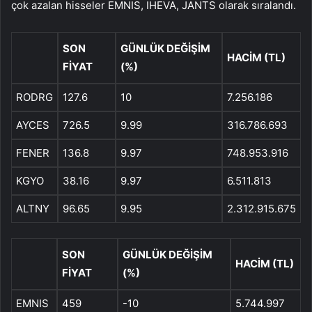
çok azalan hisseler EMNIS, IHEVA, JANTS olarak sıralandı.
SON
GÜNLÜK DEĞİŞİM
HACİM (TL)
FİYAT
(%)
RODRG
127.6
10
7.256.186
AYCES
726.5
9.99
316.786.693
FENER
136.8
9.97
748.953.916
KGYO
38.16
9.97
6.511.813
ALTNY
96.65
9.95
2.312.915.675
SON
GÜNLÜK DEĞİŞİM
HACİM (TL)
FİYAT
(%)
EMNIS
459
-10
5.744.997