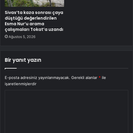
Sivas’ta kaza sonrası çaya
düştüğü değerlendirilen
Esma Nur’u arama
çalışmaları Tokat’a uzandı
Ağustos 5, 2026
Bir yanıt yazın
E-posta adresiniz yayınlanmayacak.
Gerekli alanlar
*
ile
işaretlenmişlerdir
Y
o
r
u
m