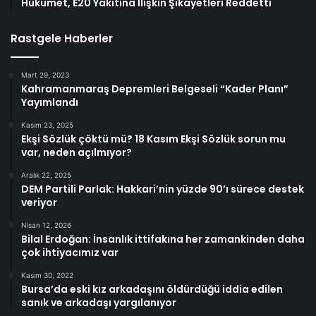
Hükümet, E20 Yakıtına İlişkin Şikayetleri Reddetti
Rastgele Haberler
Mart 29, 2023
Kahramanmaraş Depremleri Belgeseli “Kader Planı”
Yayımlandı
Kasım 23, 2025
Ekşi Sözlük çöktü mü? 18 Kasım Ekşi Sözlük sorun mu
var, neden açılmıyor?
Aralık 22, 2025
DEM Partili Parlak: Hakkari’nin yüzde 90’ı sürece destek
veriyor
Nisan 12, 2026
Bilal Erdoğan: İnsanlık ittifakına her zamankinden daha
çok ihtiyacımız var
Kasım 30, 2022
Bursa’da eski kız arkadaşını öldürdüğü iddia edilen
sanık ve arkadaşı yargılanıyor