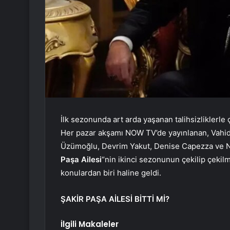
İlk sezonunda art arda yaşanan talihsizliklerle ç
Her pazar akşamı NOW TV’de yayınlanan, Vahide
Üzümoğlu, Devrim Yakut, Denise Capezza ve Nilsu
Paşa Ailesi
“nin ikinci sezonunun çekilip çekil
konulardan biri haline geldi.
ŞAKİR PAŞA AİLESİ BİTTİ Mİ?
İlgili Makaleler