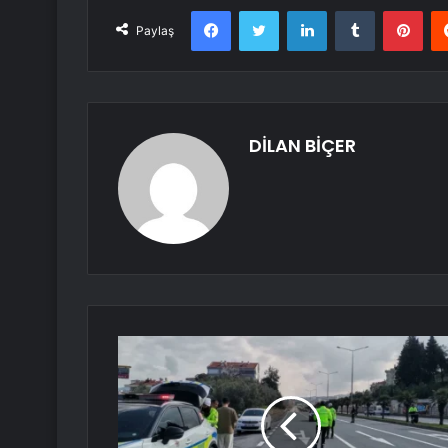
Facebook
Twitter
LinkedIn
Tumblr
Pint
Paylaş
DİLAN BİÇER