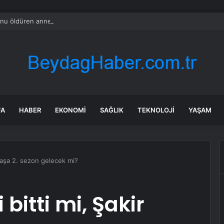
nu öldüren annenin savunması pes dedirtti
FA
HABER
EKONOMI
SAĞLIK
TEKNOLOJI
YAŞAM
r Paşa 2. sezon gelecek mi?
 bitti mi, Şakir