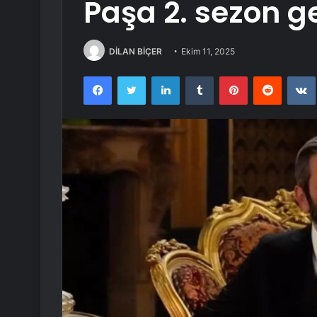
Paşa 2. sezon g
DİLAN BİÇER
Ekim 11, 2025
Facebook
Twitter
LinkedIn
Tumblr
Pinterest
Reddit