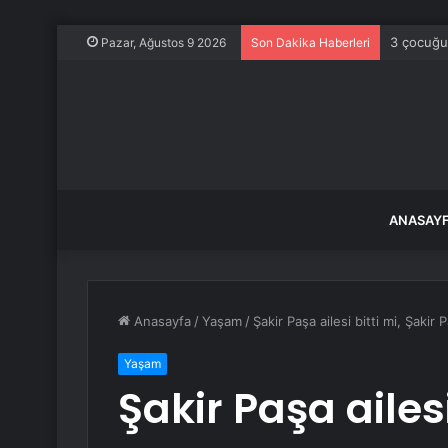
3 çocuğu
Pazar, Ağustos 9 2026
Son Dakika Haberleri
ANASAY
Anasayfa
/
Yaşam
/
Şakir Paşa ailesi bitti mi, Şaki
Yaşam
Şakir Paşa ailesi