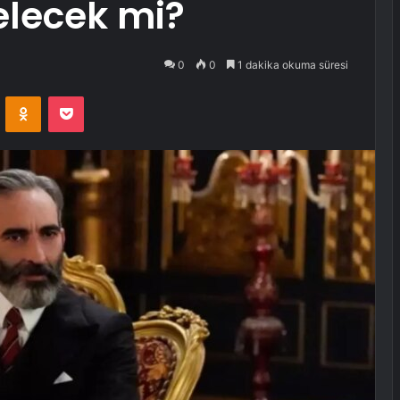
elecek mi?
0
0
1 dakika okuma süresi
VKontakte
Odnoklassniki
Pocket