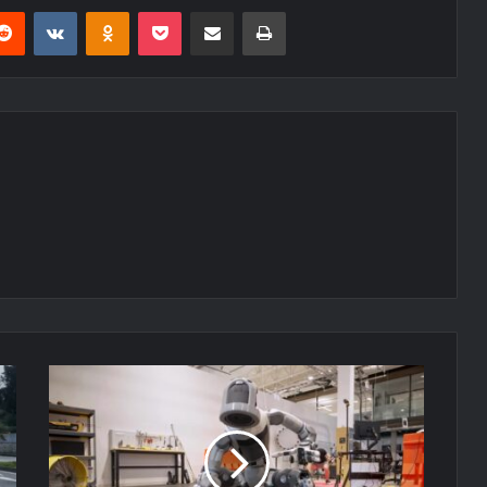
erest
Reddit
VKontakte
Odnoklassniki
Pocket
E-Posta ile paylaş
Yazdır