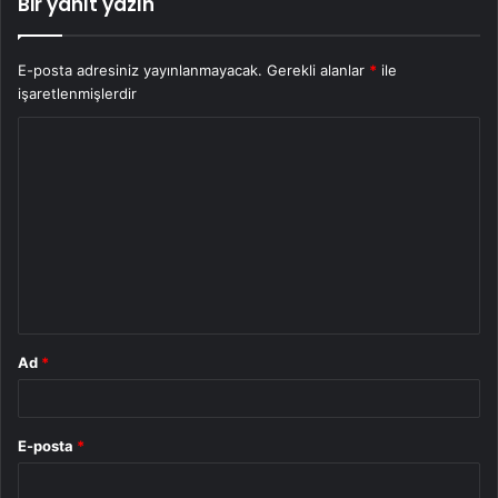
Bir yanıt yazın
E-posta adresiniz yayınlanmayacak.
Gerekli alanlar
*
ile
işaretlenmişlerdir
Y
o
r
u
m
*
Ad
*
E-posta
*