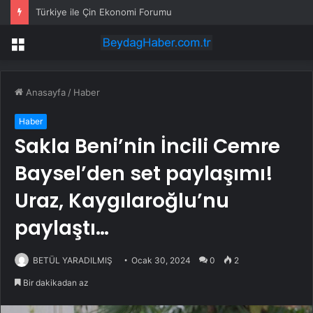
Türkiye ile Çin Ekonomi Forumu
Menü
Anasayfa
/
Haber
Haber
Sakla Beni’nin İncili Cemre
Baysel’den set paylaşımı!
Uraz, Kaygılaroğlu’nu
paylaştı…
BETÜL YARADILMIŞ
Ocak 30, 2024
0
2
Bir dakikadan az