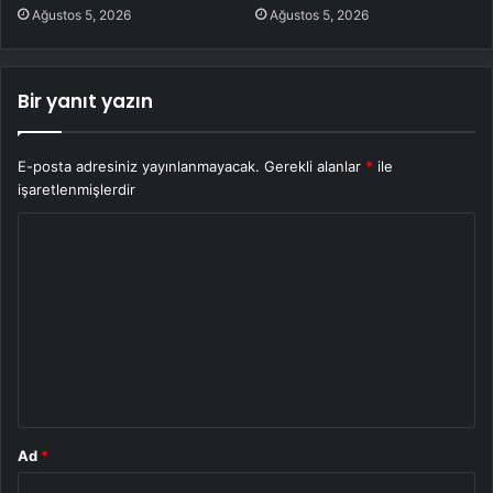
Ağustos 5, 2026
Ağustos 5, 2026
Bir yanıt yazın
E-posta adresiniz yayınlanmayacak.
Gerekli alanlar
*
ile
işaretlenmişlerdir
Y
o
r
u
m
*
Ad
*