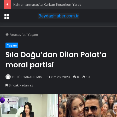
Kahramanmaraş’ta Kurban Keserken Yaralanma
Menü
Anasayfa
/
Yaşam
Yaşam
Sıla Doğu’dan Dilan Polat’a
moral partisi
BETÜL YARADILMIŞ
Ekim 26, 2023
0
10
Bir dakikadan az