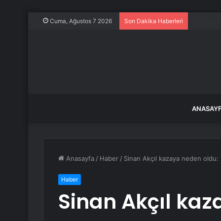
Kurban B
Cuma, Ağustos 7 2026
Son Dakika Haberleri
ANASAY
Anasayfa
/
Haber
/
Sinan Akçıl kazaya neden oldu: Y
Haber
Sinan Akçıl kaz