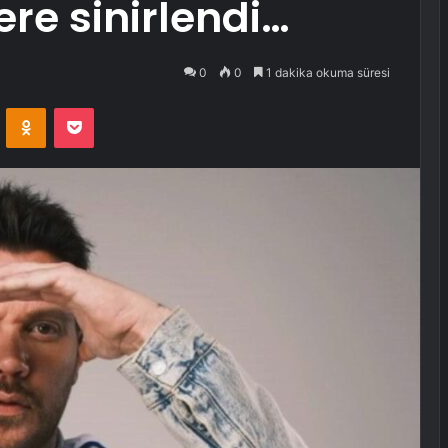
ere sinirlendi…
0
0
1 dakika okuma süresi
VKontakte
Odnoklassniki
Pocket