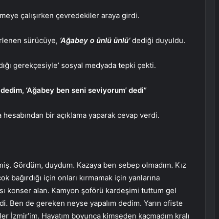
meye çalışırken çevredekiler araya girdi.
nirlenen sürücüye,
‘Ağabey o ünlü ünlü’
dediği duyuldu.
ığı gerekçesiyle’ sosyal medyada tepki çekti.
dedim, ‘Ağabey ben seni seviyorum’ dedi”
a hesabından bir açıklama yaparak cevap verdi.
demiş. Gördüm, duydum. Kazaya ben sebep olmadım. Kız
ok bağırdığı için onları kırmamak için yanlarına
sı konser alan. Kamyon şoförü kardeşimi tuttum gel
i. Ben de gereken neyse yapalım dedim. Yarın ofiste
ler İzmir’im. Hayatım boyunca kimseden kaçmadım kralı