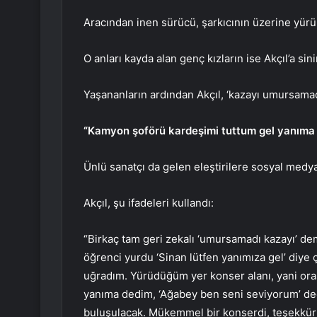
Aracından inen sürücü, şarkıcının üzerine yürü
O anları kayda alan genç kızların ise Akçıl’a si
Yaşananların ardından Akçıl, ‘kazayı umursamad
“Kamyon şoförü kardeşimi tuttum gel yanıma 
Ünlü sanatçı da gelen eleştirilere sosyal medy
Akçıl, şu ifadeleri kullandı:
“Birkaç tam geri zekalı ‘umursamadı kazayı’ 
öğrenci yurdu ‘Sinan lütfen yanımıza gel’ diye ç
uğradım. Yürüdüğüm yer konser alanı, yani ora
yanıma dedim, ‘Ağabey ben seni seviyorum’ ded
buluşulacak. Mükemmel bir konserdi, teşekkür