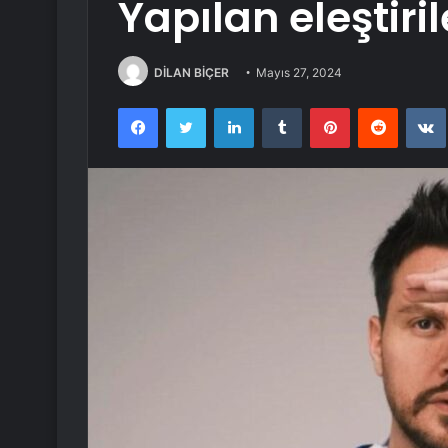
Yapılan eleştiril
DİLAN BİÇER
Mayıs 27, 2024
Facebook
Twitter
LinkedIn
Tumblr
Pinterest
Reddit