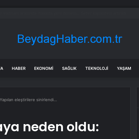
ayramı’nda Edremit’te Yoğun Trafik
FA
HABER
EKONOMI
SAĞLIK
TEKNOLOJI
YAŞAM
apılan eleştirilere sinirlendi…
aya neden oldu: