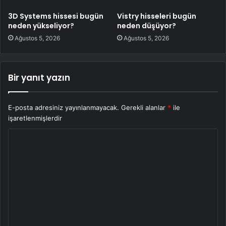
3D Systems hissesi bugün
Vistry hisseleri bugün
neden yükseliyor?
neden düşüyor?
Ağustos 5, 2026
Ağustos 5, 2026
Bir yanıt yazın
E-posta adresiniz yayınlanmayacak.
Gerekli alanlar
*
ile
işaretlenmişlerdir
Y
o
r
u
m
*