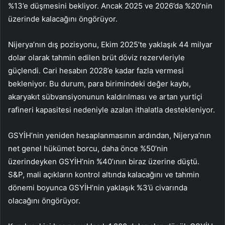
%13’e düşmesini bekliyor. Ancak 2025 ve 2026’da %20’nin
üzerinde kalacağını öngörüyor.
Nijerya’nın dış pozisyonu, Ekim 2025’te yaklaşık 44 milyar
dolar olarak tahmin edilen brüt döviz rezervleriyle
güçlendi. Cari hesabın 2028’e kadar fazla vermesi
bekleniyor. Bu durum, para birimindeki değer kaybı,
akaryakıt sübvansiyonunun kaldırılması ve artan yurtiçi
rafineri kapasitesi nedeniyle azalan ithalatla destekleniyor.
GSYİH’nin yeniden hesaplanmasının ardından, Nijerya’nın
net genel hükümet borcu, daha önce %50’nin
üzerindeyken GSYİH’nin %40’ının biraz üzerine düştü.
S&P, mali açıkların kontrol altında kalacağını ve tahmin
dönemi boyunca GSYİH’nin yaklaşık %3’ü civarında
olacağını öngörüyor.