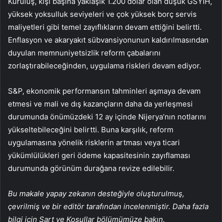
Kuruluş, kişi başına yaklaşık 1.200 dolar olan düşük GSYİH,
yüksek yoksulluk seviyeleri ve çok yüksek borç servis
maliyetleri gibi temel zayıflıkların devam ettiğini belirtti.
Enflasyon ve akaryakıt sübvansiyonunun kaldırılmasından
duyulan memnuniyetsizlik reform çabalarını
zorlaştırabileceğinden, uygulama riskleri devam ediyor.
S&P, ekonomik performansın tahminleri aşmaya devam
etmesi ve mali ve dış kazançların daha da yerleşmesi
durumunda önümüzdeki 12 ay içinde Nijerya’nın notlarını
yükseltebileceğini belirtti. Buna karşılık, reform
uygulamasına yönelik risklerin artması veya ticari
yükümlülükleri geri ödeme kapasitesinin zayıflaması
durumunda görünüm durağana revize edilebilir.
Bu makale yapay zekanın desteğiyle oluşturulmuş,
çevrilmiş ve bir editör tarafından incelenmiştir. Daha fazla
bilgi için Şart ve Koşullar bölümümüze bakın.