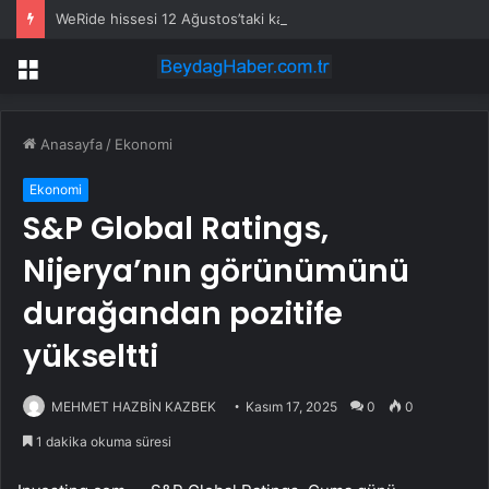
WeRide hissesi 12 Ağustos’taki kazanç raporuyla %10 hareket edebilir
Menü
Anasayfa
/
Ekonomi
Ekonomi
S&P Global Ratings,
Nijerya’nın görünümünü
durağandan pozitife
yükseltti
MEHMET HAZBİN KAZBEK
Kasım 17, 2025
0
0
1 dakika okuma süresi