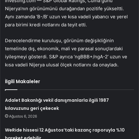
Investing.com — S&P Global Ratings, Cuma günü
Nijerya’nın görünümünü durağandan pozitife yükseltti.
Aynı zamanda ’B-/B’ uzun ve kısa vadeli yabancı ve yerel
para birimi kredi notlarını da teyit etti.
Derecelendirme kuruluşu, görünüm değişikliğinin
temelinde dış, ekonomik, mali ve parasal sonuçlardaki
iyileşmeyi gösterdi. S&P ayrıca ’ngBBB+/ngA-2’ uzun ve
kısa vadeli Nijerya ulusal ölçek notlarını da onayladı.
İlgili Makaleler
Adalet Bakanlığı vekil danışmanlarla ilgili 1987
kılavuzunu geri çekecek
Ağustos 6, 2026
WeRide hissesi 12 Ağustos’taki kazanç raporuyla %10
hareket edebilir